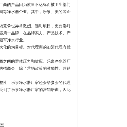
厂商的产品因为质量不达标而被卫生部门
园等净水器企业。其中，乐泉、美的等企
场竞争也异常激烈。选对项目，更要选对
器第一品牌，在品牌实力、产品技术、产
领军净水行业。
大化的为目标。对代理商的加盟代理有优
商之间的群体压力和效应。乐泉净水器厂
的招商会，除了营销政策的激励性、营销
整性，乐泉净水器厂家还会给参会的代理
受到了乐泉净水器厂家的营销培训，因此
3室