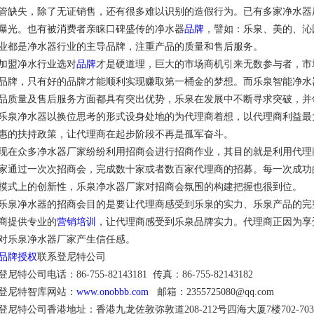
管缺失，除了无证销售，还有很多难以识别的造假行为。已有多家净水器
曝光。也有被消费者亲睐口碑盛传的净水器
品牌
，譬如：乐泉、美的、沁
业都是净水器行业的主导品牌，注重产品的质量和售后服务。
加盟净水行业选对
品牌
才是硬道理，巨大的市场商机引来无数参与者，市
品牌，只有好的品牌才能顺利实现赚取第一桶金的梦想。而乐泉智能净水
品质量及售后服务方面都具有突出优势，乐泉在发展中不断寻求突破，并
乐泉净水器以换位思考的形式设身处地的为代理商着想，以代理商利益最
惠的扶持政策，让代理商在起步阶段不再是孤军奋斗。
现在众多净水器厂家纷纷利用招商会进行招商作业，其目的就是利用代理
家通过一次次招商会，完成数十家或者数百家代理商的招募。每一次成功
模式上的创新性，乐泉净水器厂家对招商会氛围的构建把握也很到位。
乐泉净水器的招商会目的是要让代理商感受到乐泉的实力、乐泉产品的完
商提供专业的
营销培训
，让代理商感受到乐泉品牌实力。代理商正因为享
对乐泉净水器厂家产生信任感。
品牌授权
联系登尼特公司
登尼特公司电话：86-755-82143181 传真：86-755-82143182
登尼特智库网站：
www.onobbb.com
邮箱：2355725080@qq.com
登尼特公司香港地址：香港九龙佐敦弥敦道208-212号四海大厦7楼702-70