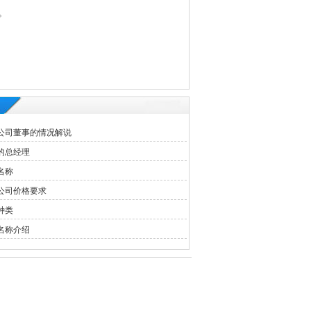
。
公司董事的情况解说
的总经理
名称
公司价格要求
种类
名称介绍