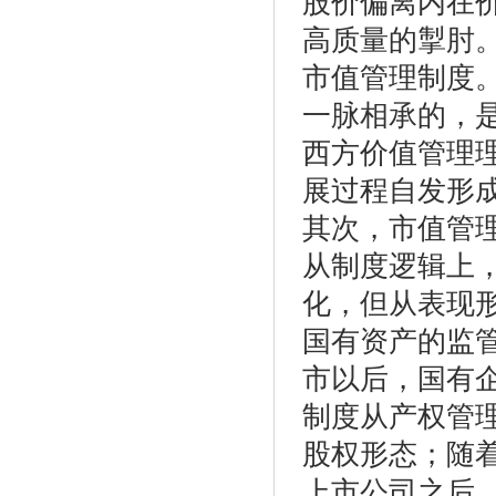
股价偏离内在
高质量的掣肘。
市值管理制度
一脉相承的，
西方价值管理
展过程自发形
其次，市值管
从制度逻辑上
化，但从表现
国有资产的监
市以后，国有
制度从产权管
股权形态；随
上市公司之后