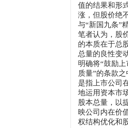
值的结果和形
涨，但股价绝
与“新国九条”
笔者认为，股
的本质在于总
总量的良性变动
明确将“鼓励上
质量”的条款
是指上市公司
地运用资本市
股本总量，以
映公司内在价
权结构优化和