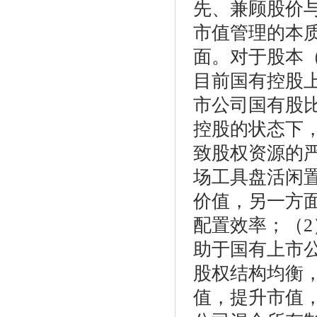
先、兼顾股价
市值管理的本
面。对于股本
目前国有控股上
市公司国有股比
控股的状态下，
致股权资源的
场工具盘活闲
价值，另一方
配置效率；（
助于国有上市
股权结构均衡
值，提升市值