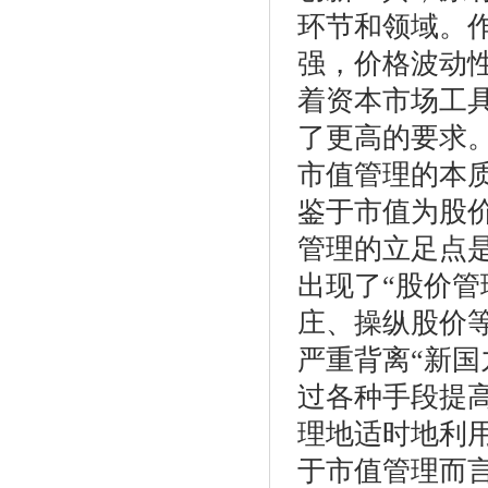
环节和领域。
强，价格波动
着资本市场工
了更高的要求
市值管理的本
鉴于市值为股
管理的立足点
出现了“股价管
庄、操纵股价等
严重背离“新国
过各种手段提
理地适时地利
于市值管理而