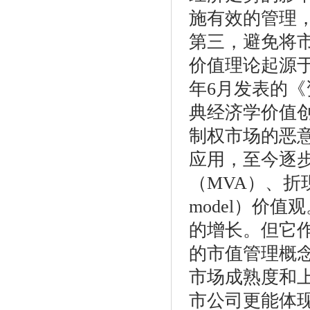
施有效的管理
第三，避免将
价值理论起源于米勒
年6月发表的
典经济学价值
制权市场的恶意
应用，至今逐
（MVA）、折
model）价
的增长。但它
的市值管理概
市场成熟度和
市公司更能体