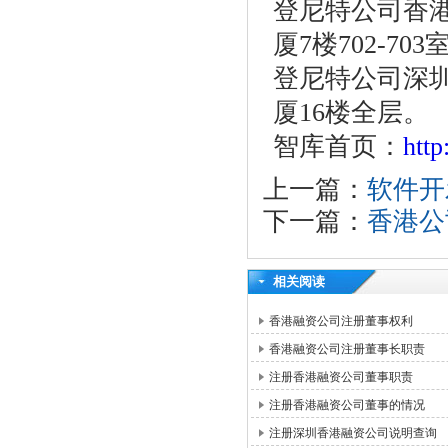
登尼特公司香港
厦7楼702-703
登尼特公司深圳
厦16楼全层。
智库首页：
htt
上一篇：
软件开
下一篇：
香港公
相关阅读
香港融资公司注册董事权利
香港融资公司注册董事长职责
注册香港融资公司董事职责
注册香港融资公司董事的情况
注册深圳香港融资公司说明查询