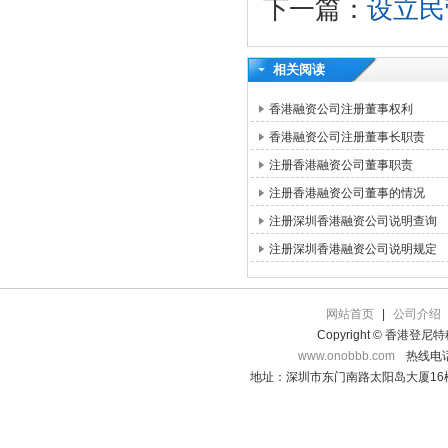
下一篇：
设立民
相关阅读
香港融资公司注册董事权利
香港融资公司注册董事长职责
注册香港融资公司董事职责
注册香港融资公司董事的情况
注册深圳香港融资公司说明查询
注册深圳香港融资公司说明规定
网站首页
|
公司介绍
Copyright © 香港登
www.onobbb.com
热线电话：
地址：深圳市东门南路太阳岛大厦16