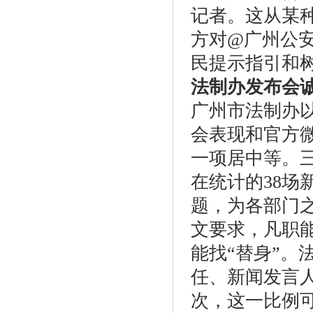
记者。这从某
方对@广州公
民提示指引和
法制办发布会
广州市法制办以
会表现和官方
一项居中等。
在统计的38场
题，为各部门之
文要求，凡职能
能找“替身”。
任、新闻发言人
次，这一比例