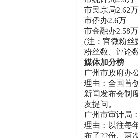
市民宗局2.62
市侨办2.6万
市金融办2.58
(注：官微粉丝
粉丝数、评论
媒体加分榜
广州市政府办公
理由：全国首
新闻发布会制度
友提问。
广州市审计局：
理由：以往每年只
布了22份。两