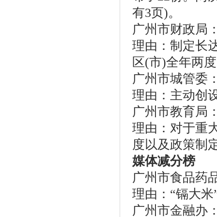
有3页)。
广州市财政局：
理由：制定长达6
区(市)全年两
广州市城管委：
理由：主动创
广州市教育局：
理由：对于重
度以及政策制
媒体减分榜
广州市食品药品
理由：“镉大米
广州市金融办：