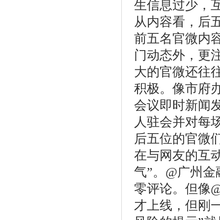
生信息过少，
从内容看，后
前五名官微内
门动态外，更
大的官微还往
积极。像市府
会议即时新闻发
人驻会并对每
后五位的官微们
在与网友的互
气”。@广州金
零评论。但像@
才上线，但刚