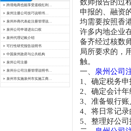
数师报告的过
跨境电商也能享受退税红利…
申报的、融资
泉州注册公司技巧说明书…
均需要按照香
泉州外商代表处注册管理说…
泉州公司申请进出口权
许多内地企业
泉州代理记账介绍
备齐经过核数
可行性研究报告说明书
局所要求的，
中国泉州政府与公共机构
触。
泉州公司注册
一、
泉州公司
泉州分公司注册管理说明书…
泉州市实施泉州市实施工商…
1、确定税务申
2、确定会计年
3、准备银行账
4、将日常记
5、整理好公