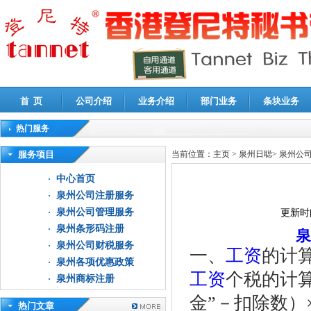
首 页
公司介绍
业务介绍
部门业务
条块业务
热门服务
高新技术企业认定审计
|
企业所得税汇算清缴申报鉴证
|
代理记账
|
深圳公司注销
|
财
服务项目
当前位置：
主页
>
泉州日聪
>
泉州公
中心首页
泉州公司注册服务
泉州公司管理服务
更新时
泉州条形码注册
泉
泉州公司财税服务
一、
工资
的计
泉州各项优惠政策
工资
个税的计算
泉州商标注册
金”－扣除数）
热门文章