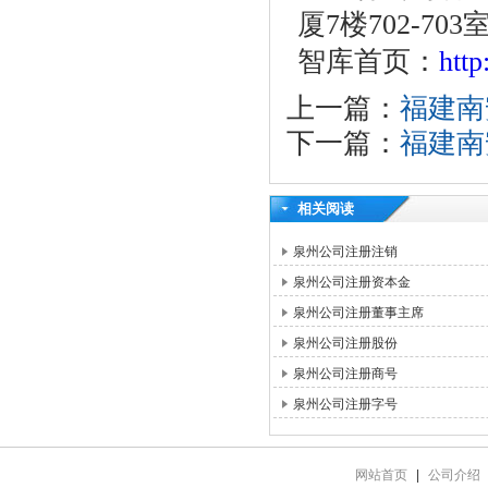
厦7楼702-703
智库首页：
htt
上一篇：
福建南
下一篇：
福建南
相关阅读
泉州公司注册注销
泉州公司注册资本金
泉州公司注册董事主席
泉州公司注册股份
泉州公司注册商号
泉州公司注册字号
网站首页
|
公司介绍