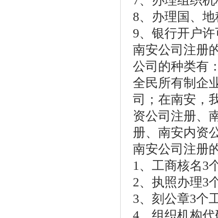
7、办理组织机
8、办理国、地
9、银行开户许
南安公司注册的
公司的种类有
全民所有制企
司；在南安，
资公司注册、
册、南安内资
南安公司注册的
1、工商核名3
2、执照办理3
3、刻公章3个
4、组织机构代