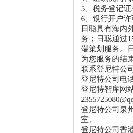
5、税务登记证
6、银行开户许
日聪具有海内
务；日聪通过
端策划服务。
为您服务的结
联系登尼特公
登尼特公司电话：86
登尼特智库网站：w
2355725080@q
登尼特公司泉州
室。
登尼特公司香港