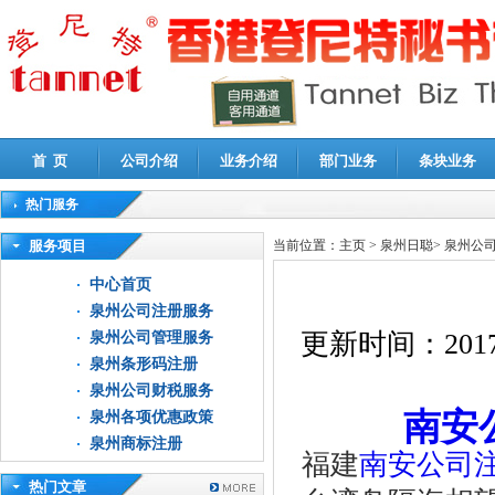
首 页
公司介绍
业务介绍
部门业务
条块业务
热门服务
高新技术企业认定审计
|
企业所得税汇算清缴申报鉴证
|
代理记账
|
深圳公司注销
|
财
服务项目
当前位置：
主页
>
泉州日聪
>
泉州公
中心首页
泉州公司注册服务
更新时间：
2017
泉州公司管理服务
泉州条形码注册
泉州公司财税服务
南安
泉州各项优惠政策
泉州商标注册
福建
南安公司
热门文章