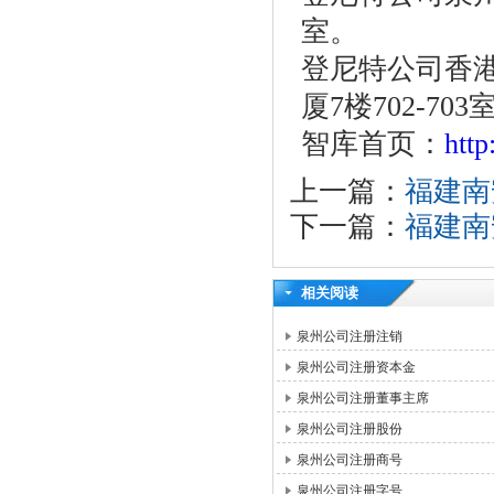
室。
登尼特公司香港
厦7楼702-703
智库首页：
htt
上一篇：
福建南
下一篇：
福建南
相关阅读
泉州公司注册注销
泉州公司注册资本金
泉州公司注册董事主席
泉州公司注册股份
泉州公司注册商号
泉州公司注册字号