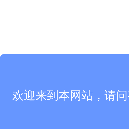
欢迎来到本网站，请问