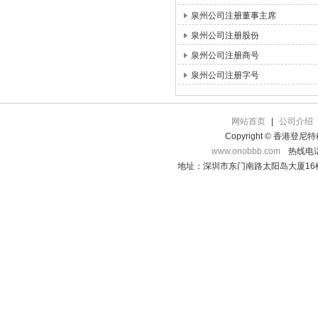
泉州公司注册董事主席
泉州公司注册股份
泉州公司注册商号
泉州公司注册字号
网站首页
|
公司介绍
Copyright © 香港登
www.onobbb.com
热线电话：
地址：深圳市东门南路太阳岛大厦16