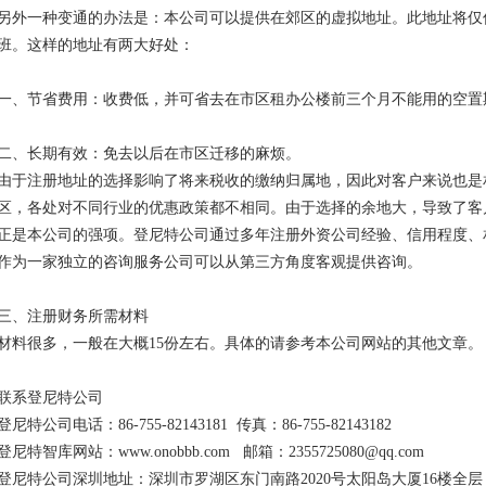
另外一种变通的办法是：本公司可以提供在郊区的虚拟地址。此地址将仅
班。这样的地址有两大好处：
一、节省费用：收费低，并可省去在市区租办公楼前三个月不能用的空置
二、长期有效：免去以后在市区迁移的麻烦。
由于注册地址的选择影响了将来税收的缴纳归属地，因此对客户来说也是
区，各处对不同行业的优惠政策都不相同。由于选择的余地大，导致了客
正是本公司的强项。登尼特公司通过多年注册外资公司经验、信用程度、
作为一家独立的咨询服务公司可以从第三方角度客观提供咨询。
三、注册财务所需材料
材料很多，一般在大概15份左右。具体的请参考本公司网站的其他文章。
联系登尼特公司
登尼特公司电话：86-755-82143181 传真：86-755-82143182
登尼特智库网站：www.onobbb.com 邮箱：2355725080@qq.com
登尼特公司深圳地址：深圳市罗湖区东门南路2020号太阳岛大厦16楼全层