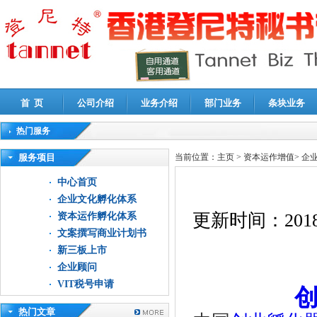
首 页
公司介绍
业务介绍
部门业务
条块业务
热门服务
高新技术企业认定审计
|
企业所得税汇算清缴申报鉴证
|
代理记账
|
深圳公司注销
|
财
服务项目
当前位置：
主页
>
资本运作增值
>
企
中心首页
企业文化孵化体系
更新时间：
2018
资本运作孵化体系
文案撰写商业计划书
新三板上市
企业顾问
VIT税号申请
热门文章