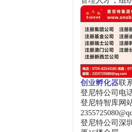
管理人才，组
创业孵化器
联
登尼特公司电话：86
登尼特智库网
2355725080@q
登尼特公司深圳