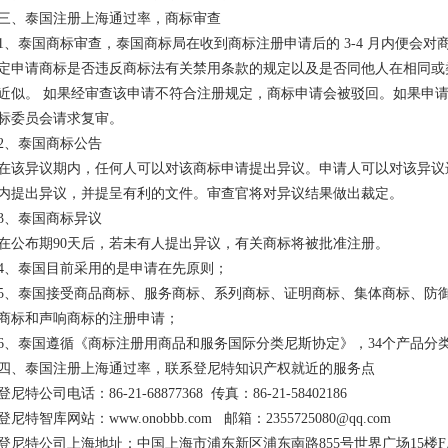
三、泰国注册上海通过率，商标审查
1、泰国商标审查，泰国商标局在收到商标注册申请后的 3-4 月内便会
定申请商标是否违反商标法有关禁用条款的规定以及是否同他人在相同或
近似。 如果经审查该申请不符合注册规定，商标申请会被驳回。如果申
标委员会请求复审。
2、泰国商标公告
在该异议期内，任何人可以对该商标申请提出异议。申请人可以对该异议
内提出异议，并提呈有利的文件。审查官将对异议结果做出裁定。
3、泰国商标异议
在公布期90天后，若未有人提出异议，有关商标将被批准注册。
4、泰国目前采用的是申请在先原则；
5、泰国接受商品商标、服务商标、系列商标、证明商标、集体商标、防
商标和声响商标的注册申请；
6、泰国遵循《商标注册用商品和服务国际分类尼斯协定》，34个产品分类
四、泰国注册上海通过率，联系登尼特知识产权就近的服务点
登尼特公司电话：86-21-68877368 传真：86-21-58402186
登尼特智库网站：www.onobbb.com 邮箱：2355725080@qq.com
登尼特公司上海地址：中国上海市浦东新区浦东南路855号世界广场15楼F