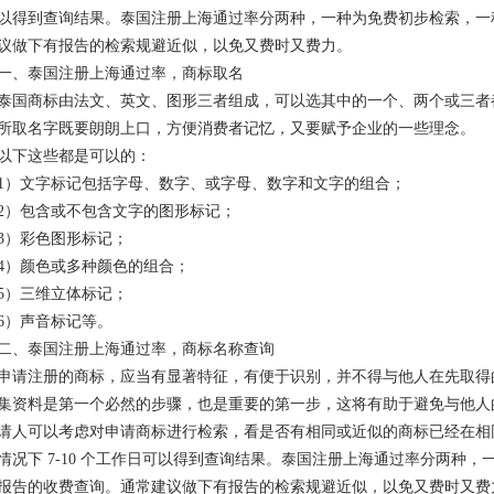
以得到查询结果。泰国注册上海通过率分两种，一种为免费初步检索，一
议做下有报告的检索规避近似，以免又费时又费力。
一、泰国注册上海通过率，商标取名
泰国商标由法文、英文、图形三者组成，可以选其中的一个、两个或三者
所取名字既要朗朗上口，方便消费者记忆，又要赋予企业的一些理念。
以下这些都是可以的：
1）文字标记包括字母、数字、或字母、数字和文字的组合；
2）包含或不包含文字的图形标记；
3）彩色图形标记；
4）颜色或多种颜色的组合；
5）三维立体标记；
6）声音标记等。
二、泰国注册上海通过率，商标名称查询
申请注册的商标，应当有显著特征，有便于识别，并不得与他人在先取得
集资料是第一个必然的步骤，也是重要的第一步，这将有助于避免与他人
请人可以考虑对申请商标进行检索，看是否有相同或近似的商标已经在相同或
情况下 7-10 个工作日可以得到查询结果。泰国注册上海通过率分两种
报告的收费查询。通常建议做下有报告的检索规避近似，以免又费时又费