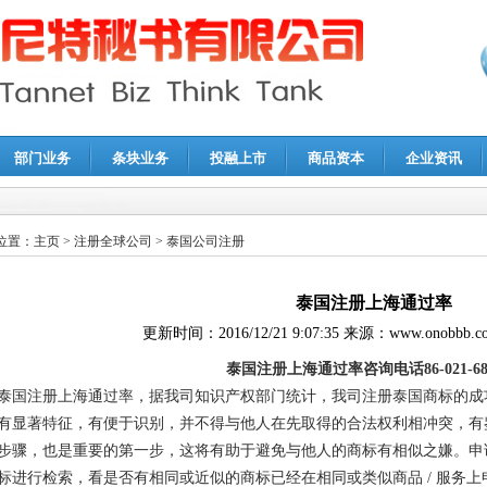
部门业务
条块业务
投融上市
商品资本
企业资讯
报鉴证
|
代理记账
|
深圳公司注销
|
财务顾问
|
税务咨询
位置：
主页
>
注册全球公司
>
泰国公司注册
泰国注册上海通过率
更新时间：
2016/12/21 9:07:35
来源：
www.onobbb.c
泰国注册上海通过率咨询电话86-021-688
泰国注册上海通过率，据我司知识产权部门统计，我司注册泰国商标的成
有显著特征，有便于识别，并不得与他人在先取得的合法权利相冲突，有
步骤，也是重要的第一步，这将有助于避免与他人的商标有相似之嫌。申
标进行检索，看是否有相同或近似的商标已经在相同或类似商品 / 服务上申请 