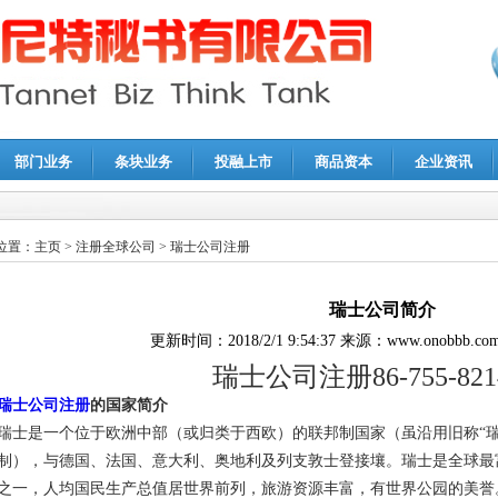
部门业务
条块业务
投融上市
商品资本
企业资讯
报鉴证
|
代理记账
|
深圳公司注销
|
财务顾问
|
税务咨询
位置：
主页
>
注册全球公司
>
瑞士公司注册
瑞士公司简介
更新时间：
2018/2/1 9:54:37
来源：
www.onobbb.co
瑞士公司注册86-755-8214
瑞士公司注册
的国家简介
瑞士是一个位于欧洲中部（或归类于西欧）的联邦制国家（虽沿用旧称“瑞士
制），与德国、法国、意大利、奥地利及列支敦士登接壤。瑞士是全球最
之一，人均国民生产总值居世界前列，旅游资源丰富，有世界公园的美誉