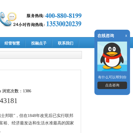
在线咨询
x
经管智慧
投融点子
联系我们
有什么可以帮到你
点击咨询
m
浏览次数：1386
3181
邦联”，但在1848年改宪后已实行联邦
富裕、经济最发达和生活水准最高的国家
。