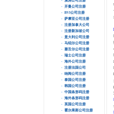
澳洲公司注册
开曼公司注册
BVI公司注册
萨摩亚公司注册
注册加拿大公司
注册新加坡公司
意大利公司注册
马绍尔公司注册
塞舌尔公司注册
瑞士公司注册
海外公司注册
注册法国公司
纳闽公司注册
泰国公司注册
韩国公司注册
中国条形码注册
海外条形码注册
英国公司注册
霍尔果斯公司注册