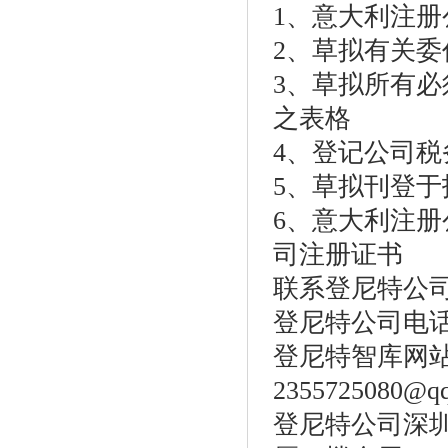
1、意大利注
2、草拟有关委
3、草拟所有
之表格
4、登记公司
5、草拟刊登
6、意大利注
司注册证书
联系登尼特公
登尼特公司电话：86
登尼特智库网站：w
2355725080@q
登尼特公司深圳