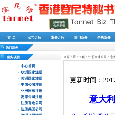
首 页
公司介绍
业务介绍
部门业务
条块业务
热门服务
高新技术企业认定审计
|
企业所得税汇算清缴申报鉴证
|
代理记账
|
深圳公司注销
|
财
服务项目
当前位置：
主页
>
注册全球公司
>
意
中心首页
欧洲国家注册
更新时间：
2017
美洲国家注册
中国公司注册
亚洲国家注册
意大
离岸公司注册
注册香港公司
注册美国公司