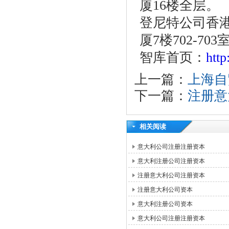
厦16楼全层。
登尼特公司香港
厦7楼702-703
智库首页：
htt
上一篇：
上海自
下一篇：
注册意
相关阅读
意大利公司注册注册资本
意大利注册公司注册资本
注册意大利公司注册资本
注册意大利公司资本
意大利注册公司资本
意大利公司注册注册资本