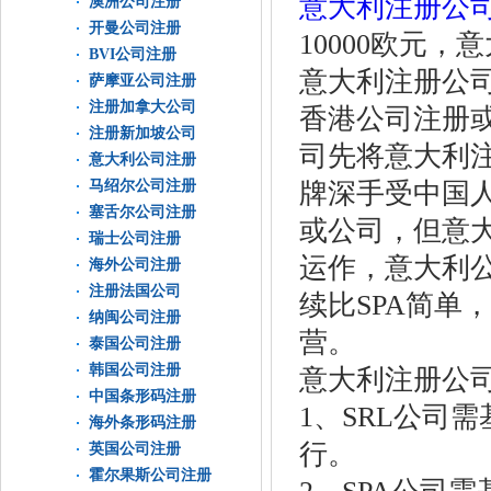
意大利注册公
澳洲公司注册
开曼公司注册
10000欧元
BVI公司注册
意大利注册公
萨摩亚公司注册
注册加拿大公司
香港公司注册
注册新加坡公司
司先将意大利
意大利公司注册
马绍尔公司注册
牌深手受中国
塞舌尔公司注册
或公司，但意
瑞士公司注册
运作，意大利公
海外公司注册
注册法国公司
续比SPA简单
纳闽公司注册
营。
泰国公司注册
韩国公司注册
意大利注册公司
中国条形码注册
1、SRL公司需
海外条形码注册
行。
英国公司注册
霍尔果斯公司注册