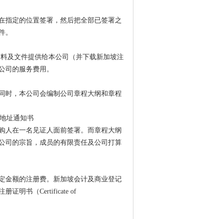
在指定的位置签署，然后把全部已签署之
件。
资料及文件提供给本公司（并下载新加坡注
公司的服务费用。
同时，本公司会编制公司章程大纲和章程
册地址通知书
购人在一名见证人面前签署。而章程大纲
公司的宗旨，成员的有限责任及公司打算
定金额的注册费。新加坡会计及商业登记
Certificate of