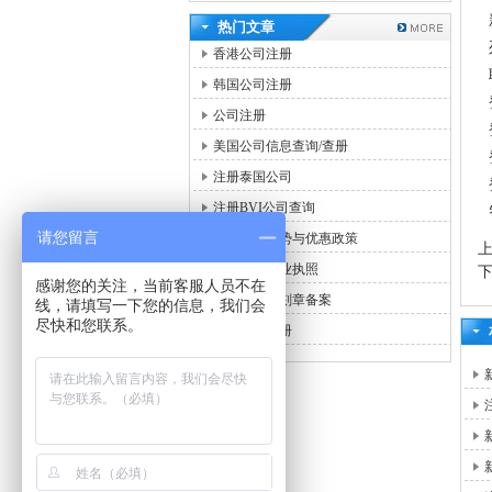
热门文章
香港公司注册
韩国公司注册
公司注册
美国公司信息查询/查册
注册泰国公司
注册BVI公司查询
请您留言
中国广州优势与优惠政策
注册公司营业执照
感谢您的关注，当前客服人员不在
公司注册—刻章备案
线，请填写一下您的信息，我们会
尽快和您联系。
香港公司注册