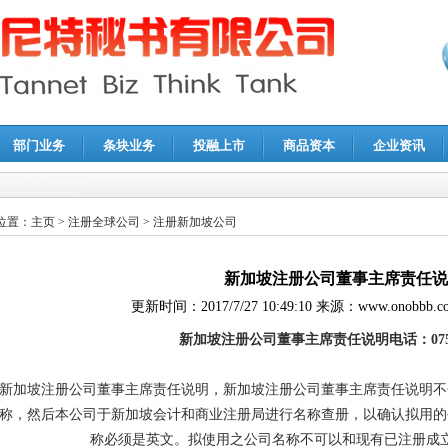
部门业务
条块业务
投融上市
商品资本
企业资讯
报鉴证
|
代理记账
|
深圳公司注销
|
财务顾问
|
税务咨询
位置：
主页
>
注册全球公司
>
注册新加坡公司
新加坡注册公司董事主席责任说
更新时间：
2017/7/27 10:49:10
来源：
www.onobbb.c
新加坡注册公司董事主席责任说明电话：0755-8
新加坡注册公司董事主席责任说明，新加坡注册公司董事主席责任说明不
称，然后本公司于新加坡会计和商业注册局进行名称查册，以确认拟用的
称必须是英文。拟使用之公司名称不可以和现有已注册成