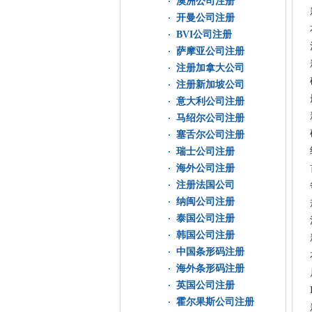
澳洲公司注册
开曼公司注册
BVI公司注册
萨摩亚公司注册
注册加拿大公司
注册新加坡公司
意大利公司注册
马绍尔公司注册
塞舌尔公司注册
瑞士公司注册
海外公司注册
注册法国公司
纳闽公司注册
泰国公司注册
韩国公司注册
中国条形码注册
海外条形码注册
英国公司注册
霍尔果斯公司注册