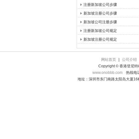
注册新加坡公司步骤
新加坡注册公司步骤
新加坡公司注册步骤
注册新加坡公司规定
新加坡注册公司规定
网站首页
|
公司介绍
Copyright © 香港登
www.onobbb.com
热线电话：
地址：深圳市东门南路太阳岛大厦16