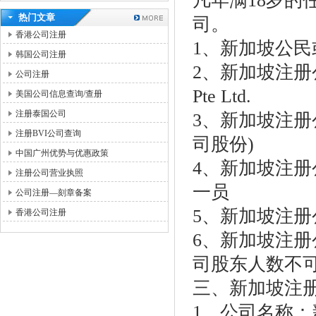
凡年满18岁
热门文章
司。
香港公司注册
1、新加坡公
韩国公司注册
2、新加坡注
公司注册
Pte Ltd.
美国公司信息查询/查册
注册泰国公司
3、新加坡注册
注册BVI公司查询
司股份)
中国广州优势与优惠政策
4、新加坡注册
注册公司营业执照
一员
公司注册—刻章备案
5、新加坡注
香港公司注册
6、新加坡注
司股东人数不可
三、新加坡注
1、公司名称