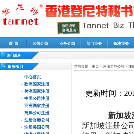
首 页
公司介绍
业务介绍
部门业务
条块业务
热门服务
高新技术企业认定审计
|
企业所得税汇算清缴申报鉴证
|
代理记账
|
深圳公司注销
|
财
服务项目
当前位置：
主页
>
注册全球公司
>
注
中心首页
欧洲国家注册
更新时间：
201
美洲国家注册
中国公司注册
亚洲国家注册
离岸公司注册
新加坡注
注册香港公司
新加坡注册公
注册美国公司