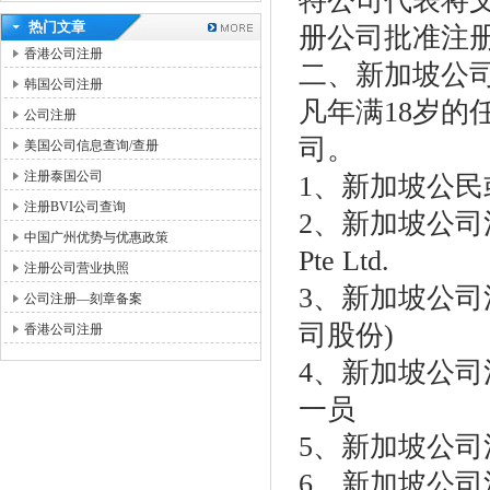
特公司代表将
热门文章
册公司批准注
香港公司注册
二、新加坡公
韩国公司注册
凡年满18岁
公司注册
司。
美国公司信息查询/查册
注册泰国公司
1、新加坡公
注册BVI公司查询
2、新加坡公
中国广州优势与优惠政策
Pte Ltd.
注册公司营业执照
3、新加坡公司
公司注册—刻章备案
司股份)
香港公司注册
4、新加坡公司
一员
5、新加坡公
6、新加坡公