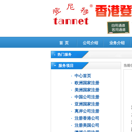
首 页
公司介绍
业务介绍
热门服务
高新技术企业认定审计
|
企业所得税汇算清缴申
服务项目
当前
中心首页
欧洲国家注册
美洲国家注册
中国公司注册
亚洲国家注册
离岸公司注册
注册香港公司
注册美国公司