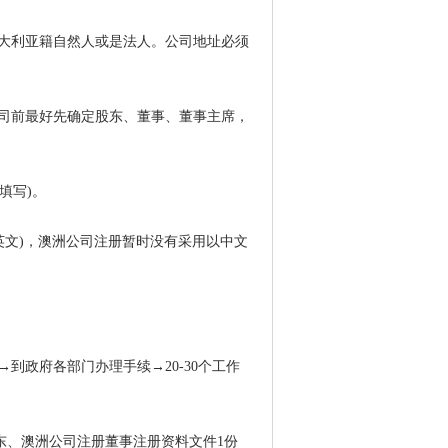
大利亚籍自然人或是法人。公司地址必须
司前最好先确定股东、董事、董事主席，
填写)。
(英文)，澳洲公司注册暂时没有采用以中文
到政府各部门办理手续→20-30个工作
股东、澳洲公司注册董事注册资料文件1份