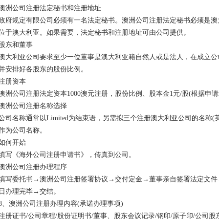
澳洲公司注册法定秘书和注册地址
政府规定有限公司必须有一名法定秘书。澳洲公司注册法定秘书必须是澳
位于澳大利亚。如果需要，法定秘书和注册地址可由公司提供。
股东和董事
澳大利亚公司要求至少一位董事是澳大利亚籍自然人或是法人，在成立公
并安排好各股东的股份比例。
注册资本
澳洲公司注册法定资本1000澳元注册，股份比例、股本金1元/股(根据申请
澳洲公司注册名称选择
公司名称通常以Limited为结束语，另需拟三个注册澳大利亚公司的名称
作为公司名称。
如何开始
填写《海外公司注册申请书》，传真到公司。
澳洲公司注册办理程序
填写委托书→澳洲公司注册签署协议→交付定金→董事亲自签署法定文件→
日办理完毕→交结。
8、澳洲公司注册办理内容(承诺办理事项)
注册证书/公司章程/股份证明书/董事、股东会议记录/钢印/原子印/公司