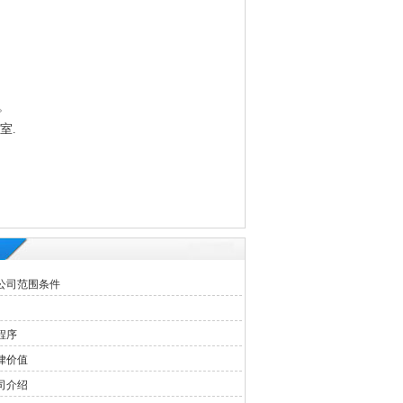
。
室.
公司范围条件
程序
律价值
司介绍