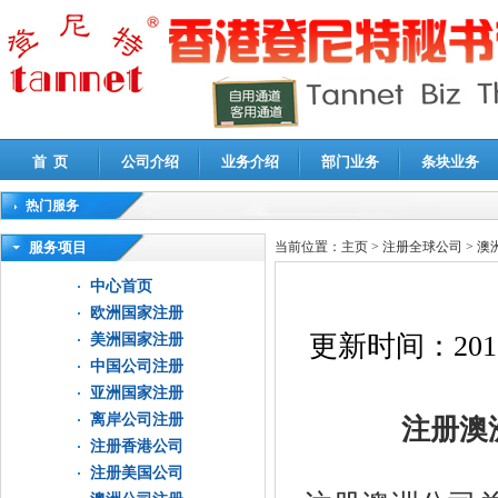
首 页
公司介绍
业务介绍
部门业务
条块业务
热门服务
高新技术企业认定审计
|
企业所得税汇算清缴申报鉴证
|
代理记账
|
深圳公司注销
|
财
服务项目
当前位置：
主页
>
注册全球公司
>
澳
中心首页
欧洲国家注册
更新时间：
201
美洲国家注册
中国公司注册
亚洲国家注册
离岸公司注册
注册澳洲
注册香港公司
注册美国公司