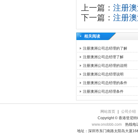
上一篇：
注册澳
下一篇：
注册澳
相关阅读
注册澳洲公司总经理的了解
注册澳洲公司总经理了解
注册澳洲公司总经理的说明
注册澳洲公司总经理说明
注册澳洲公司总经理的条件
注册澳洲公司总经理条件
网站首页
|
公司介绍
Copyright © 香港登
www.onobbb.com
热线电话：
地址：深圳市东门南路太阳岛大厦16