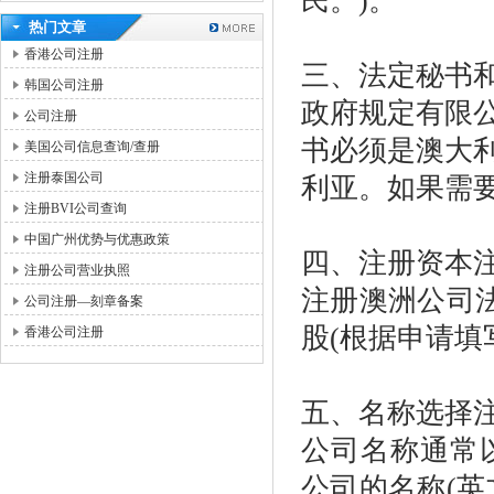
民。)。
热门文章
香港公司注册
三、法定秘书
韩国公司注册
政府规定有限
公司注册
书必须是澳大
美国公司信息查询/查册
注册泰国公司
利亚。如果需
注册BVI公司查询
中国广州优势与优惠政策
四、注册资本
注册公司营业执照
注册澳洲公司法
公司注册—刻章备案
股(根据申请填
香港公司注册
五、名称选择
公司名称通常以
公司的名称(