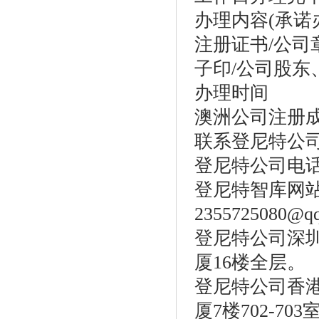
办理内容(承诺
注册证书/公司
子印/公司股东
办理时间
澳洲公司注册成
联系登尼特公
登尼特公司电话：86
登尼特智库网站：w
2355725080@q
登尼特公司深圳
厦16楼全层。
登尼特公司香港
厦7楼702-703