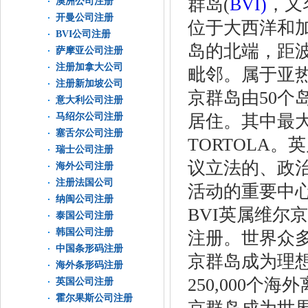
群岛(
BVI)
，又
澳洲公司注册
开曼公司注册
位于大西洋和加
BVI公司注册
岛的北端，距波
萨摩亚公司注册
注册加拿大公司
毗邻。属于亚热
注册新加坡公司
京群岛由50个
意大利公司注册
马绍尔公司注册
居住。其中最大
塞舌尔公司注册
TORTOLA
瑞士公司注册
议立法的、政
海外公司注册
注册法国公司
活动的重要中
纳闽公司注册
BVI英属维尔
泰国公司注册
韩国公司注册
注册。世界众
中国条形码注册
京群岛成为理
海外条形码注册
250,000
英国公司注册
霍尔果斯公司注册