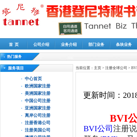
首 页
公司介绍
业务介绍
部门业务
条块业务
热门服务
高新技术企业认定审计
|
企业所得税汇算清缴申报鉴证
|
代理记账
|
深圳公司注销
|
财
服务项目
当前位置：
主页
>
注册全球公司
>
B
中心首页
欧洲国家注册
更新时间：
2018
美洲国家注册
中国公司注册
亚洲国家注册
BVI
离岸公司注册
注册香港公司
BVI公司
注册说
注册美国公司