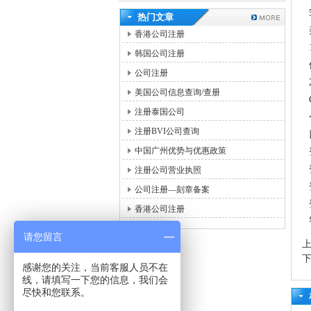
热门文章
香港公司注册
韩国公司注册
公司注册
美国公司信息查询/查册
注册泰国公司
注册BVI公司查询
中国广州优势与优惠政策
注册公司营业执照
公司注册—刻章备案
香港公司注册
请您留言
感谢您的关注，当前客服人员不在
线，请填写一下您的信息，我们会
尽快和您联系。