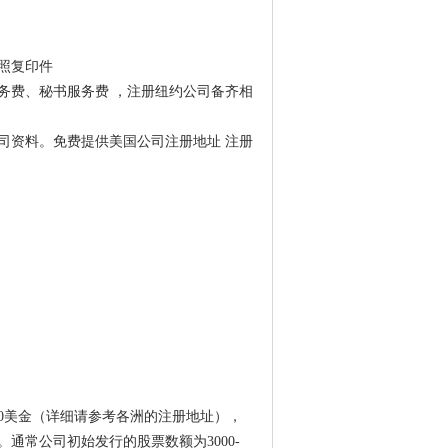
护照复印件
务费、秘书服务费 ，注册纽约公司备齐相
司资料。免费提供美国公司注册地址 注册
00美金（详细请参考各洲的注册地址），
通常公司初始发行的股票数额为3000-