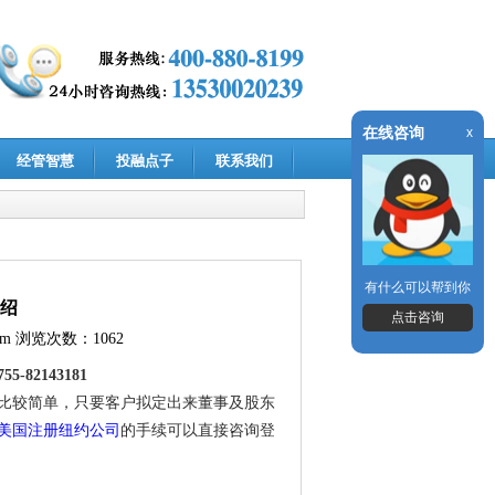
在线咨询
x
经管智慧
投融点子
联系我们
有什么可以帮到你
绍
点击咨询
om
浏览次数：1062
82143181
比较简单，只要客户拟定出来董事及股东
美国注册纽约公司
的手续可以直接咨询登