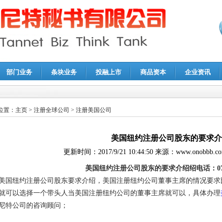
部门业务
条块业务
投融上市
商品资本
企业资讯
报鉴证
|
代理记账
|
深圳公司注销
|
财务顾问
|
税务咨询
位置：
主页
>
注册全球公司
>
注册美国公司
美国纽约注册公司股东的要求介
更新时间：
2017/9/21 10:44:50
来源：
www.onobbb.c
美国纽约注册公司股东的要求介绍绍电话：0755-
美国纽约注册公司股东要求介绍，美国注册纽约公司董事主席的情况要求
就可以选择一个带头人当美国注册纽约公司的董事主席就可以，具体办理
尼特公司的咨询顾问；