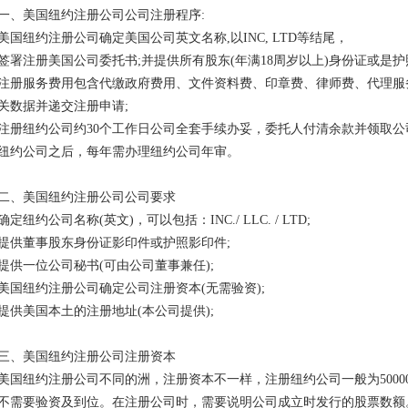
一、美国纽约注册公司公司注册程序:
美国纽约注册公司确定美国公司英文名称,以INC, LTD等结尾，
签署注册美国公司委托书;并提供所有股东(年满18周岁以上)身份证或是
注册服务费用包含代缴政府费用、文件资料费、印章费、律师费、代理服
关数据并递交注册申请;
注册纽约公司约30个工作日公司全套手续办妥，委托人付清余款并领取公
纽约公司之后，每年需办理纽约公司年审。
二、美国纽约注册公司公司要求
确定纽约公司名称(英文)，可以包括：INC./ LLC. / LTD;
提供董事股东身份证影印件或护照影印件;
提供一位公司秘书(可由公司董事兼任);
美国纽约注册公司确定公司注册资本(无需验资);
提供美国本土的注册地址(本公司提供);
三、美国纽约注册公司注册资本
美国纽约注册公司不同的洲，注册资本不一样，注册纽约公司一般为500
不需要验资及到位。在注册公司时，需要说明公司成立时发行的股票数额。