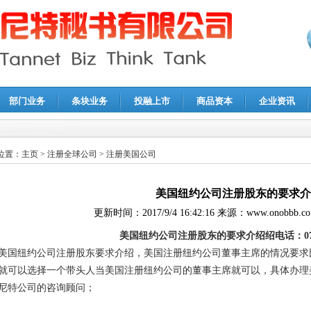
部门业务
条块业务
投融上市
商品资本
企业资讯
报鉴证
|
代理记账
|
深圳公司注销
|
财务顾问
|
税务咨询
位置：
主页
>
注册全球公司
>
注册美国公司
美国纽约公司注册股东的要求介
更新时间：
2017/9/4 16:42:16
来源：
www.onobbb.c
美国纽约公司注册股东的要求介绍绍电话：0755-
美国纽约公司注册股东要求介绍，美国注册纽约公司董事主席的情况要求
就可以选择一个带头人当美国注册纽约公司的董事主席就可以，具体办理
尼特公司的咨询顾问；