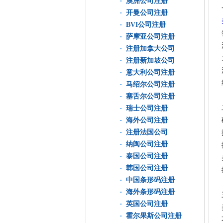
澳洲公司注册
开曼公司注册
BVI公司注册
萨摩亚公司注册
注册加拿大公司
注册新加坡公司
意大利公司注册
马绍尔公司注册
塞舌尔公司注册
瑞士公司注册
海外公司注册
注册法国公司
纳闽公司注册
泰国公司注册
韩国公司注册
中国条形码注册
海外条形码注册
英国公司注册
霍尔果斯公司注册