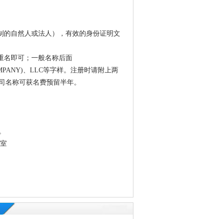
制的自然人或法人），有效的身份证明文
重名即可；一般名称后面
或CO(COMPANY)、LLC等字样。注册时请附上两
司名称可获名费预留半年。
。
3室