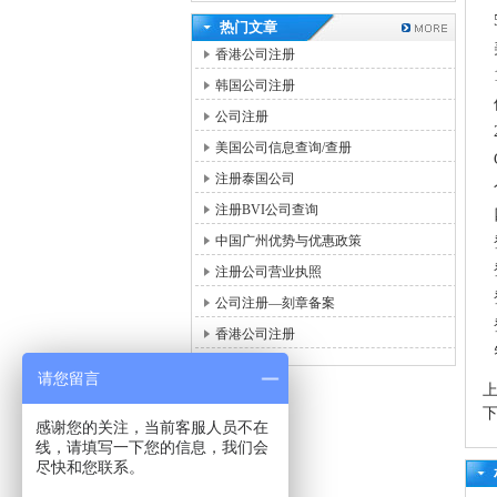
热门文章
香港公司注册
韩国公司注册
公司注册
美国公司信息查询/查册
注册泰国公司
注册BVI公司查询
中国广州优势与优惠政策
注册公司营业执照
公司注册—刻章备案
香港公司注册
请您留言
感谢您的关注，当前客服人员不在
线，请填写一下您的信息，我们会
尽快和您联系。