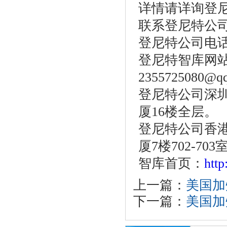
详情请详询登
联系登尼特公
登尼特公司电话：86
登尼特智库网站：w
2355725080@q
登尼特公司深圳
厦16楼全层。
登尼特公司香港
厦7楼702-703
智库首页：
htt
上一篇：
美国加
下一篇：
美国加