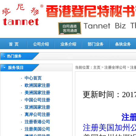
首 页
公司介绍
业务介绍
部门业务
条块业务
热门服务
高新技术企业认定审计
|
企业所得税汇算清缴申报鉴证
|
代理记账
|
深圳公司注销
|
财
服务项目
当前位置：
主页
>
注册全球公司
>
注
中心首页
欧洲国家注册
更新时间：
2017
美洲国家注册
中国公司注册
亚洲国家注册
离岸公司注册
注
注册香港公司
注册美国加州
注册美国公司