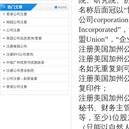
院、研究院、
热门文章
名称后面冠以“协会
香港公司注册
公司corporati
韩国公司注册
Incorporated
公司注册
盟Union”，“企
美国公司信息查询/查册
注册泰国公司
注册美国加州
注册BVI公司查询
注册美国加州
中国广州优势与优惠政策
名如无重复则
注册公司营业执照
注册美国加州公
公司注册—刻章备案
复印件；
香港公司注册
注册美国加州
秘书、财务主
等，至少1位
（只能以自然