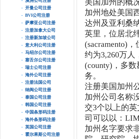
美国加州的概
澳洲公司注册
开曼公司注册
加州地处美国
BVI公司注册
达州及亚利桑纳
萨摩亚公司注册
注册加拿大公司
英里，位居北纬
注册新加坡公司
(sacrame
意大利公司注册
马绍尔公司注册
约为3,260万
塞舌尔公司注册
(county
瑞士公司注册
务。
海外公司注册
注册法国公司
注册美国加州
纳闽公司注册
加州公司名称
泰国公司注册
韩国公司注册
交3个以上的
中国条形码注册
司可以以：LIMI
海外条形码注册
加州名字要求
英国公司注册
霍尔果斯公司注册