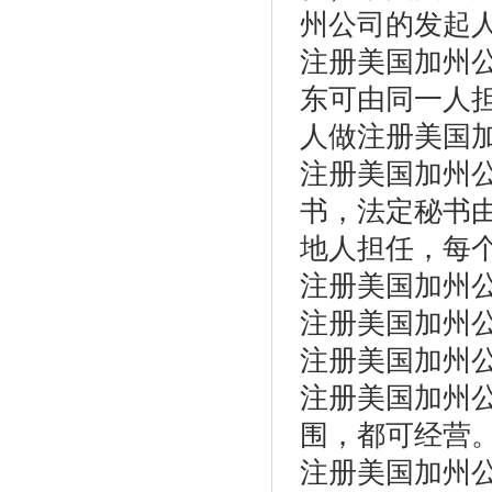
州公司的发起
注册美国加州
东可由同一人
人做注册美国
注册美国加州
书，法定秘书
地人担任，每
注册美国加州
注册美国加州
注册美国加州
注册美国加州
围，都可经营
注册美国加州