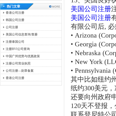
15、美国良好
热门文章
美国公司注册
香港公司注册
美国公司注册
韩国公司注册
有限公司后, 
公司注册
• Arizona (C
美国公司信息查询/查册
注册泰国公司
• Georgia (Co
注册BVI公司查询
• Nebraska (
中国广州优势与优惠政策
• New York (
注册公司营业执照
• Pennsylvani
公司注册—刻章备案
其中比如纽约州
香港公司注册
纸约300美元
还要向州政府申
120天不登报
联系登尼特公