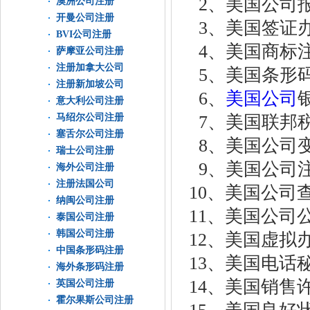
2、美国公司
澳洲公司注册
开曼公司注册
3、美国签证
BVI公司注册
4、美国商标
萨摩亚公司注册
注册加拿大公司
5、美国条形
注册新加坡公司
6、
美国公司
意大利公司注册
马绍尔公司注册
7、美国联邦税
塞舌尔公司注册
8、美国公司
瑞士公司注册
9、美国公司
海外公司注册
注册法国公司
10、美国公司
纳闽公司注册
11、美国公司
泰国公司注册
韩国公司注册
12、美国虚拟
中国条形码注册
13、美国电话
海外条形码注册
14、美国销售
英国公司注册
霍尔果斯公司注册