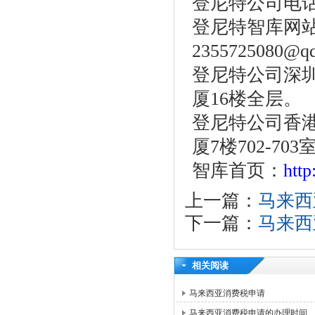
登尼特公司电话：86
登尼特智库网站：w
2355725080@q
登尼特公司深圳
厦16楼全层。
登尼特公司香港
厦7楼702-703
智库首页：
htt
上一篇：
马来西
下一篇：
马来西
相关阅读
马来西亚消费税申请
马来西亚消费税申请的办理时间