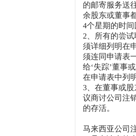
的邮寄服务送
余股东或董事都
4个星期的时
2、所有的尝试
须详细列明在
须连同申请表
给‘失踪’董事
在申请表中列
3、在董事或股
议商讨公司注
的存活。
马来西亚公司