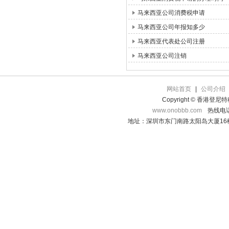
马来西亚公司消费税申请
马来西亚公司年报知多少
马来西亚代表处公司注册
马来西亚公司注销
网站首页
|
公司介绍
Copyright © 香港登
www.onobbb.com
热线电话：
地址：深圳市东门南路太阳岛大厦16