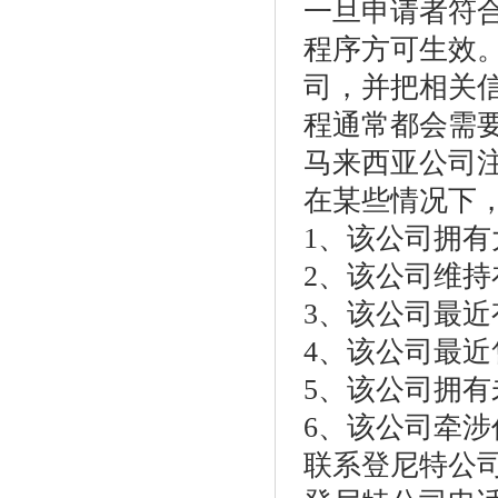
一旦申请者符
程序方可生效
司，并把相关
程通常都会需
马来西亚公司注
在某些情况下
1、该公司拥
2、该公司维持
3、该公司最近
4、该公司最
5、该公司拥有
6、该公司牵
联系登尼特公