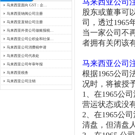
马来西亚公司
马来西亚面向 GST：企…
股东或董事可
马来西亚纳闽公司注册
司，透过196
马来西亚直销公司注册
马来西亚外资公司做账报税…
当一家公司不
马来西亚公司公积金和社保…
者拥有关闭该
马来西亚公司消费税申请
马来西亚公司代表处
马来西亚公司
马来西亚公司年审年报
根据1965公
马来西亚税务
马来西亚公司注销
况时，将被授
1、在1965
营运状态或没
2、在1965
清盘，但清盘