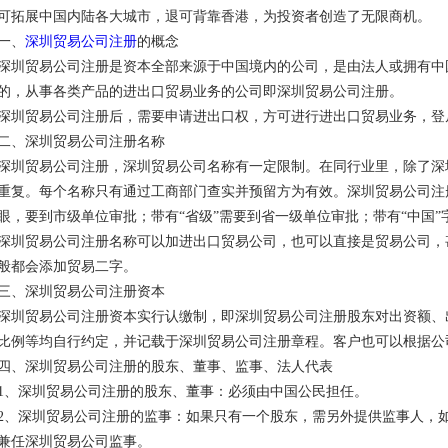
可拓展中国内陆各大城市，退可背靠香港，为投资者创造了无限商机。
一、
深圳贸易公司注册
的概念
深圳贸易公司注册是资本全部来源于中国境内的公司，是由法人或拥有中国
的，从事各类产品的进出口贸易业务的公司即深圳贸易公司注册。
深圳贸易公司注册后，需要申请进出口权，方可进行进出口贸易业务，登
二、深圳贸易公司注册名称
深圳贸易公司注册，深圳贸易公司名称有一定限制。在同行业里，除了深
重复。每个名称只有通过工商部门查实并预留方为有效。深圳贸易公司注
眼，要到市级单位审批；带有“省级”需要到省一级单位审批；带有“中国
深圳贸易公司注册名称可以加进出口贸易公司，也可以直接是贸易公司，
般都会添加贸易二字。
三、深圳贸易公司注册资本
深圳贸易公司注册资本实行认缴制，即深圳贸易公司注册股东对出资额、
比例等均自行约定，并记载于深圳贸易公司注册章程。客户也可以根据公
四、深圳贸易公司注册的股东、董事、监事、法人代表
1、深圳贸易公司注册的股东、董事：必须由中国公民担任。
2、深圳贸易公司注册的监事：如果只有一个股东，需另外提供监事人，
兼任深圳贸易公司监事。