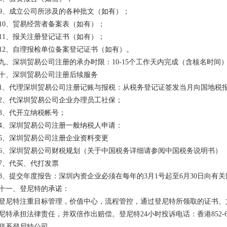
9、成立公司所涉及的各种批文（如有）；
10、贸易经营者备案表（如有）；
11、报关注册登记证书（如有）；
12、自理报检单位备案登记证书（如有）。
九、深圳贸易公司注册的承办时限：10-15个工作天内完成（含核名时间
十、深圳贸易公司注册后续服务
1、代理深圳贸易公司注册记账与报税：从税务登记证签发当月向国地税
2、代深圳贸易公司企业办理员工社保；
3、代开立纳税帐号；
4、深圳贸易公司注册一般纳税人申请：
5、深圳贸易公司注册企业资料变更
6、深圳贸易公司财税规划（关于中国税务详细请参阅中国税务说明书）
7、代买、代打发票
8、提交年度报告：深圳内资企业必须在每年的3月1号起至6月30日向有
十一、登尼特的承诺：
登尼特注重目标管理，价值中心，流程管控，通过登尼特所领取的证书、
尼特承担法律责任，并双倍作出赔偿。登尼特24小时投诉电话：香港852-6227 673
联系登尼特公司