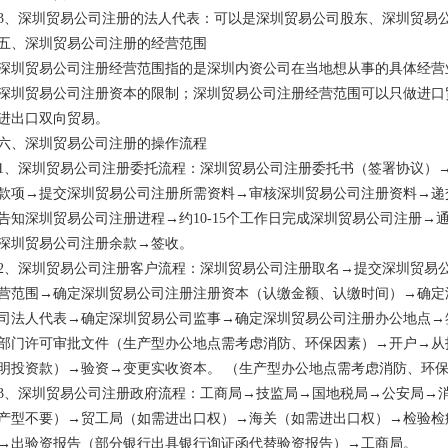
3、深圳贸易公司注册的法人代表：可以是深圳贸易公司股东、深圳贸易
五、深圳贸易公司注册的经营范围
深圳贸易公司注册经营范围指的是深圳内资公司在当地想从事的具体经营
深圳贸易公司注册资本的限制；深圳贸易公司注册经营范围可以只做进口
进出口双向贸易。
六、深圳贸易公司注册的操作流程
1、深圳贸易公司注册委托流程：深圳贸易公司注册委托书（签署协议）
款项→提交深圳贸易公司注册所需资料→审核深圳贸易公司注册资料→递
告知深圳贸易公司注册进程→约10-15个工作日完成深圳贸易公司注册
深圳贸易公司注册余款→签收。
2、深圳贸易公司注册客户流程：深圳贸易公司注册取名→提交深圳贸易
营范围→确定深圳贸易公司注册注册资本（认缴金额、认缴时间）→确定
司法人代表→确定深圳贸易公司监事→确定深圳贸易公司注册办公地点→
部门许可审批文件（生产型办公地点需考虑消防、环保因素）→开户→从
明投资款）→验资→变更实收资本。 （生产型办公地点需考虑消防、环
3、深圳贸易公司注册政府流程：工商局→技监局→国地税局→公安局→
产型不要）→贸工局（如需进出口权）→海关（如需进出口权）→检验检
→出验资报告（部分银行出具银行询证函代替验资报告）→工商局。