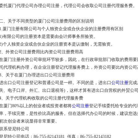
委托厦门代理公司办理公司注册，代理公司会收取公司注册代理服务费。
二、关于不同类型的厦门公司注册费用的区别说明
1.厦门注册有限公司与个人独资企业或合伙企业的注册费用有区别
1)有限公司的注册资本是需要由会计师事务所验资。
2)个人独资企业或合伙企业的注册资本是认缴制，无需验资。
2、外资公司注册费用比内资公司注册费用高
在厦门注册外资公司审批环节较多，因此，在行政审批部门收取的费用要
托代理机构办理，在企业注册登记代理服务费上，外资公司要比内资公司
3、关于在厦门办理进出口公司注册费用
进出口公司注册登记和普通公司是一样。不同的是，进出口
公司注册
完成
关、电子口岸、外汇、出口退税等)，这样才算有进出口自营权的外贸公
4、关于代理机构收取的公司注册代理服务费
在厦门80%以上的创业者或投资者都将
公司注册
登记手续委托给专业的代
率，手续完整，是性价比高的服务。但在选择代办公司的时候，建议您选
初次创业者来说显得非常重要。
联系登尼特公司
登尼特公司电话：86-755-82143181 传真：86-755-82143182