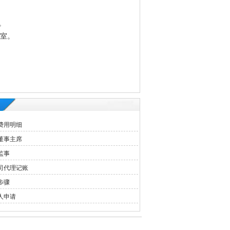
。
3室。
费用明细
董事主席
监事
司代理记账
步骤
人申请