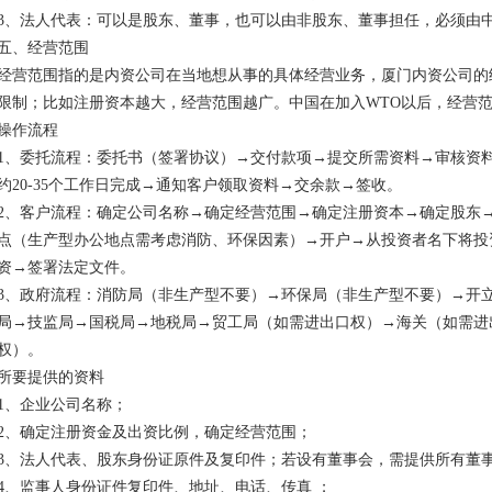
3、法人代表：可以是股东、董事，也可以由非股东、董事担任，必须由
五、经营范围
经营范围指的是内资公司在当地想从事的具体经营业务，厦门内资公司的
限制；比如注册资本越大，经营范围越广。中国在加入WTO以后，经营
操作流程
1、委托流程：委托书（签署协议）→交付款项→提交所需资料→审核资
约20-35个工作日完成→通知客户领取资料→交余款→签收。
2、客户流程：确定公司名称→确定经营范围→确定注册资本→确定股东
点（生产型办公地点需考虑消防、环保因素）→开户→从投资者名下将投
资→签署法定文件。
3、政府流程：消防局（非生产型不要）→环保局（非生产型不要）→开
局→技监局→国税局→地税局→贸工局（如需进出口权）→海关（如需进
权）。
所要提供的资料
1、企业公司名称；
2、确定注册资金及出资比例，确定经营范围；
3、法人代表、股东身份证原件及复印件；若设有董事会，需提供所有董
4、监事人身份证件复印件、地址、电话、传真 ；