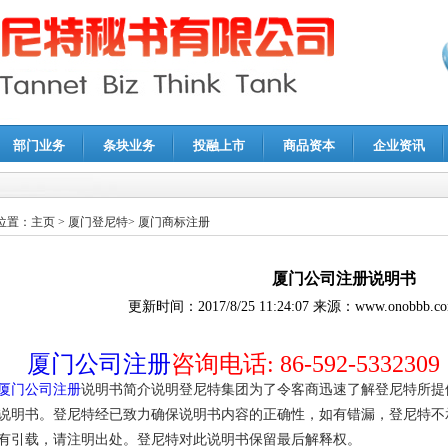
部门业务
条块业务
投融上市
商品资本
企业资讯
报鉴证
|
代理记账
|
深圳公司注销
|
财务顾问
|
税务咨询
位置：
主页
>
厦门登尼特
>
厦门商标注册
厦门公司注册说明书
更新时间：
2017/8/25 11:24:07
来源：
www.onobbb.c
厦门公司注册
咨询电话: 86-592-5332309
厦门公司注册
说明书简介说明登尼特集团为了令客商迅速了解登尼特所提
说明书。登尼特经已致力确保说明书内容的正确性，如有错漏，登尼特不
有引载，请注明出处。登尼特对此说明书保留最后解释权。