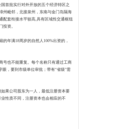
全国首批实行对外开放的五个经济特区之
漳州毗邻，北接泉州，东南与金门岛隔海
通配套衔接水平较高,具有区域性交通枢纽
门投资。
的年满18周岁的自然人100%出资的，
商号也不能重复。每个名称只有通过工商
字眼，要到市级单位审批；带有“省级”需
但如果公司股东为一人，最低注册资本要
行业性质不同，注册资本也会相应的不
。