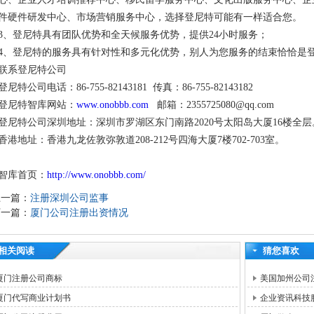
件硬件研发中心、市场营销服务中心，选择登尼特可能有一样适合您。
3、登尼特具有团队优势和全天候服务优势，提供24小时服务；
4、登尼特的服务具有针对性和多元化优势，别人为您服务的结束恰恰是
联系登尼特公司
登尼特公司电话：86-755-82143181 传真：86-755-82143182
登尼特智库网站：
www.onobbb.com
邮箱：2355725080@qq.com
登尼特公司深圳地址：深圳市罗湖区东门南路2020号太
香港地址：香港九龙佐敦弥敦道208-212号四海大厦7楼702-703室。
智库首页：
http://www.onobbb.com/
上一篇：
注册深圳公司监事
下一篇：
厦门公司注册出资情况
相关阅读
猜您喜欢
厦门注册公司商标
美国加州公司
厦门代写商业计划书
企业资讯科技