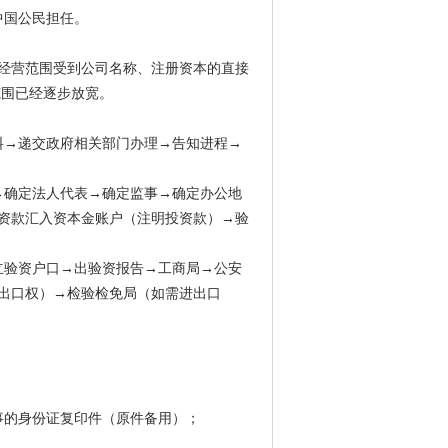
中国公民担任。
经营范围受到公司名称、注册资本的直接
范围已经逐步放宽。
料→递交政府相关部门办理→告知进程→
→确定法人代表→确定监事→确定办公地
资款汇入资本金账户（注明投资款）→验
立验资户口→出验资报告→工商局→公安
出口权）→检验检免局（如需进出口
事的身份证复印件（原件备用）；