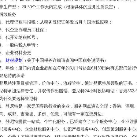
非生产型： 20-30个工作天内完成（根据具体的业务性质决定）。
后续服务
1、代理记账与报税：从税务登记证签发当月向国地税报税；
2、代企业办理员工社保；
3、代开立纳税帐号；
4、一般纳税人申请：
5、企业资料变更
6、
财税规划
（关于中国税务详细请参阅中国税务说明书）
7、年检：厦门内资企业必须在每年的3月1号起至6月30日向有关部门进
登尼特的承诺
登尼特注重目标管理，价值中心，流程管控，通过登尼特所领取的证书、
尼特承担法律责任，并双倍作出赔偿。登尼特24小时投诉电话：香港852-6227 67
为什么要选择登尼特
1、登尼特是一家无国界跨行业的企业，服务网点遍布全球：香港、深圳
乌、成都、吉隆坡、多佛、伦敦，可能有一家在您身边。
2、登尼特提供一站式、个性化服务，已经建立了15个服务中心：企业注
书服务中心、企业财税服务中心、知识产权服务中心、创意策划服务中心
心、企业人才培训推荐中心、移民留学服务中心、文化出版服务中心、企