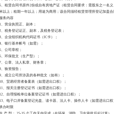
5、租赁合同书原件2份或自有房地产证（租赁合同要求：需股东之一名义
米以上；租期一年以上；用途为商用；该合同须经租赁管理所登记加盖合
服务内容
1、营业执照正、副本；
2、税务登记证正、副本，及税务登记表；
3、企业组织机构代码证书（IC卡）；
4、银行基本帐号（如需）；
5、公司章程；
6、环保批文（生产型）；
7、公章、法人私章、财务章；
8、验资报告；
9、成立公司所涉及的各种批文（如有）；
10、贸易经营者备案表（如需进出口权）；
11、报关注册登记证书（如需进出口权）；
12、自理报检单位备案登记证书（如需进出口权）；
13、电子口岸备案登记光盘、读卡器、法人卡、操作人卡（如需进出口权
承办时限
生 产 型： 25-35 个工作天内完成（在环保、消防、卫生审批后起计算）