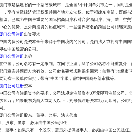
厦门市是福建省的一个副省级城市，是全国5个计划单列市之一，同时是
一，享有省级经济管理权限并拥有地方立法权。位于福建东南部，西部与
相望。已成为中国最重要的国际招商口岸和对台贸易口岸。海、陆、空交
中心的优势。是外商投资的热点城市，一些世界著名的跨国公司相继来厦
厦门公司注册
出资要求
中国内资公司是资本全部来源于中国境内的公司，是由法人或拥有中国国籍
即在中国经营的公司。
厦门公司注册
名称
在中国，公司名称有一定限制。在同行业里，除了公司名称不能重复外，
部门查实并预留方为有效。公司命名要考虑到很多因素：如带有“地级市”
要到省一级单位审批；带有“中国”字眼，需到中国商务部审批等。
厦门公司注册
资本
中国公司有注册资本的要求，公司法规定注册资本3万元即可注册公司。
求10万；如果股东为两人或两人以上，则最低注册资本3万元即可。公司
同。
厦门公司注册股东、董事、监事、法人代表
1、股东、董事：必须由中国公民担任。
2、监事：如果只有一个股东，需另外提供监事人，必须由中国公民担任