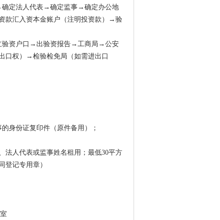
→确定法人代表→确定监事→确定办公地
资款汇入资本金账户（注明投资款）→验
立验资户口→出验资报告→工商局→公安
出口权）→检验检免局（如需进出口
事的身份证复印件（原件备用）；
、法人代表或监事姓名租用；最低30平方
同登记专用章）
3室