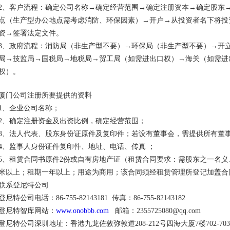
2、客户流程：确定公司名称→确定经营范围→确定注册资本→确定股东
点（生产型办公地点需考虑消防、环保因素）→开户→从投资者名下将投
资→签署法定文件。
3、政府流程：消防局（非生产型不要）→环保局（非生产型不要）→开
局→技监局→国税局→地税局→贸工局（如需进出口权）→海关（如需进
权）。
厦门公司注册所要提供的资料
1、企业公司名称；
2、确定注册资金及出资比例，确定经营范围；
3、法人代表、股东身份证原件及复印件；若设有董事会，需提供所有董
4、监事人身份证件复印件、地址、电话、传真 ；
5、租赁合同书原件2份或自有房地产证（租赁合同要求：需股东之一名义
米以上；租期一年以上；用途为商用；该合同须经租赁管理所登记加盖合
联系登尼特公司
登尼特公司电话：86-755-82143181 传真：86-755-82143182
登尼特智库网站：
www.onobbb.com
邮箱：2355725080@qq.com
登尼特公司深圳地址：香港九龙佐敦弥敦道208-212号四海大厦7楼702-70