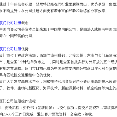
通过十年的信誉积累，登尼特已经在同行业里脱颖而出，优势尽显，集团
在不断提升，在公司注册方面更有着丰富的经验和熟练的办事效率。
厦门公司注册
概念
中国内资公司是资本全部来源于中国境内的公司，是由法人或拥有中国国籍
即在中国经营的公司。
厦门公司注册
优势
厦门市位于福建东南部，西部与漳州毗邻，北接泉州，东南与金门岛隔海
市，是全国5个计划单列市之一，同时是全国首批实行对外开放的五个经
有地方立法权。厦门市目前已成为中国最重要的国际招商口岸和对台贸易
具有区域性交通枢纽中心的优势。
厦门大力发展高技术产业，积极扶持和培育新兴产业并运用高新技术改造
子、软件、生物与新医药、海洋技术、新能源新材料、航空维修等为主的
厦门公司注册操作流程
1、委托流程：委托书（签署协议）→交付款项→提交所需资料→审核资
约20-35个工作日完成→通知客户领取资料→交余款→签收。