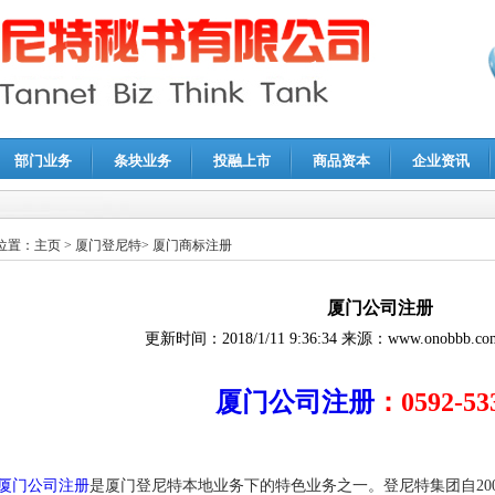
部门业务
条块业务
投融上市
商品资本
企业资讯
报鉴证
|
代理记账
|
深圳公司注销
|
财务顾问
|
税务咨询
位置：
主页
>
厦门登尼特
>
厦门商标注册
厦门公司注册
更新时间：
2018/1/11 9:36:34
来源：
www.onobbb.co
厦门公司注册
：0592-53
厦门公司注册
是厦门登尼特本地业务下的特色业务之一。登尼特集团自20