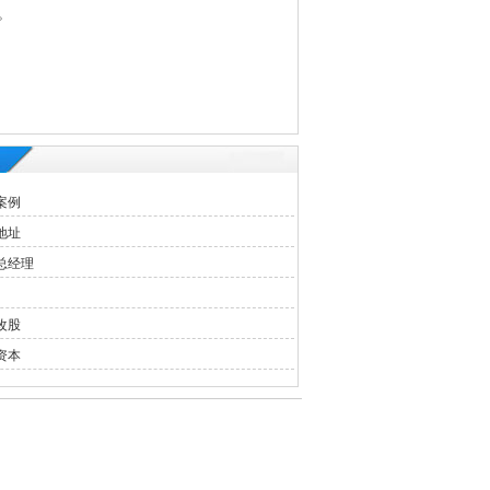
。
案例
地址
总经理
改股
资本