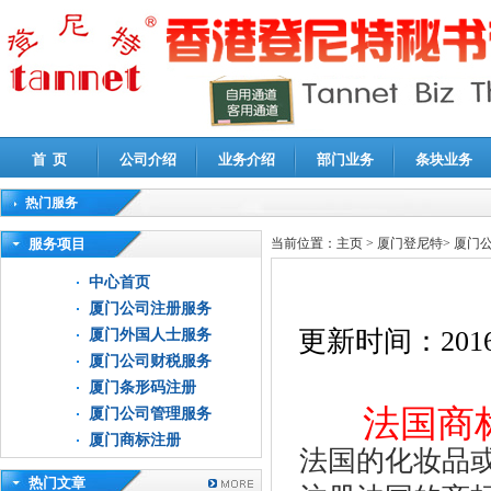
首 页
公司介绍
业务介绍
部门业务
条块业务
热门服务
高新技术企业认定审计
|
企业所得税汇算清缴申报鉴证
|
代理记账
|
深圳公司注销
|
财
服务项目
当前位置：
主页
>
厦门登尼特
>
厦门
中心首页
厦门公司注册服务
更新时间：
2016
厦门外国人士服务
厦门公司财税服务
厦门条形码注册
法国商
厦门公司管理服务
厦门商标注册
法国的化妆品
热门文章