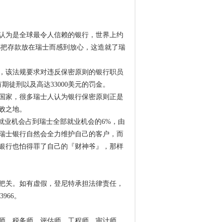
认为是全球最令人信赖的银行，世界上约
都把存款放在瑞士而感到放心，这造就了瑞
本，该法规要求对违反保密原则的银行职员
徒刑以及高达33000美元的罚金。
国家，很多瑞士人认为银行保密原则正是
败之地。
就业机会占到瑞士全部就业机会的6%，由
瑞士银行自然会全力维护自己的客户，而
银行也怕得罪了自己的『财神爷』，那样
把关。如有虚假，登尼特承担法律责任，
3966。
师、税务师、评估师、工程师、审计师、