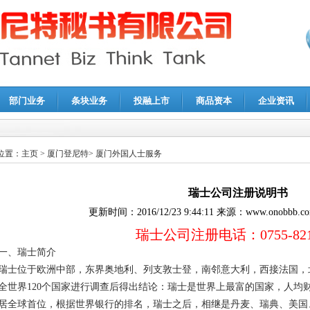
部门业务
条块业务
投融上市
商品资本
企业资讯
报鉴证
|
代理记账
|
深圳公司注销
|
财务顾问
|
税务咨询
位置：
主页
>
厦门登尼特
>
厦门外国人士服务
瑞士公司注册说明书
更新时间：
2016/12/23 9:44:11
来源：
www.onobbb.c
瑞士公司注册
电话：0755-821
一、瑞士简介
瑞士位于欧洲中部，东界奥地利、列支敦士登，南邻意大利，西接法国，
全世界120个国家进行调查后得出结论：瑞士是世界上最富的国家，人均财
居全球首位，根据世界银行的排名，瑞士之后，相继是丹麦、瑞典、美国