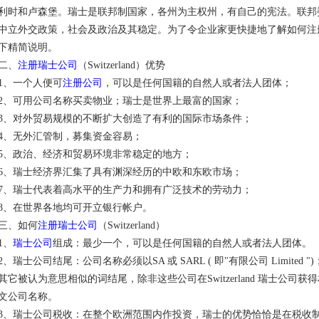
利时和卢森堡。瑞士是联邦制国家，各州为主权州，有自己的宪法。联邦
中立外交政策，社会及政治及其稳定。为了令企业家更快捷地了解如何注
下精简说明。
二、
注册瑞士公司
（Switzerland）优势
1、一个人便可
注册公司
，可以是任何国籍的自然人或者法人团体；
2、可用公司名称买卖物业；瑞士是世界上最富的国家；
3、对外贸易规模的不断扩大创造了有利的国际市场条件；
4、无外汇管制，募集资金容易；
5、政治、经济和贸易环境非常稳定的地方；
6、瑞士经济界汇集了具有渊深经历的中欧和东欧市场；
7、瑞士代表着高水平的生产力和拥有广泛技术的劳动力；
8、在世界各地均可开立银行帐户。
三、如何
注册瑞士公司
（Switzerland）
1、
瑞士公司
组成：最少一个，可以是任何国籍的自然人或者法人团体。
2、瑞士公司结尾：公司名称必须以SA 或 SARL ( 即"有限公司 Limited
其它被认为意思相似的词结尾，除非这些公司在Switzerland 瑞士公
文公司名称。
3、瑞士公司税收：在整个欧洲范围内作投资，瑞士的优势恰恰是在税收制