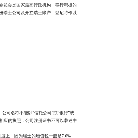
委员会是国家最高行政机构，奉行积极的
册瑞士公司及开立瑞士账户，登尼特作以
 ")；公司名称不能以"信托公司"或"银行"或
司获得相应的执照，公司注册证书不可以载述中
度上，因为瑞士的增值税一般是7.6%，