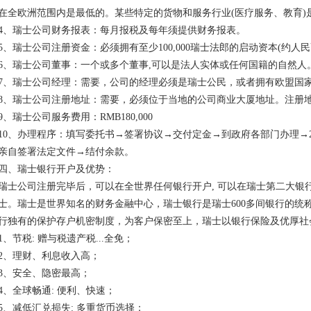
在全欧洲范围内是最低的。某些特定的货物和服务行业(医疗服务、教育)
4、瑞士公司财务报表：每月报税及每年须提供财务报表。
5、瑞士公司注册资金：必须拥有至少100,000瑞士法郎的启动资本(约人民币6
6、瑞士公司董事：一个或多个董事,可以是法人实体或任何国籍的自然人
7、瑞士公司经理：需要，公司的经理必须是瑞士公民，或者拥有欧盟国
8、瑞士公司注册地址：需要，必须位于当地的公司商业大厦地址。注册
9、瑞士公司服务费用：RMB180,000
10、办理程序：填写委托书→签署协议→交付定金→到政府各部门办理→2
亲自签署法定文件→结付余款。
四、瑞士银行开户及优势：
瑞士公司注册完毕后，可以在全世界任何银行开户, 可以在瑞士第二大银行CR
士。瑞士是世界知名的财务金融中心，瑞士银行是瑞士600多间银行的统
行独有的保护存户机密制度，为客户保密至上，瑞士以银行保险及优厚社
1、节税: 赠与税遗产税...全免；
2、理财、利息收入高；
3、安全、隐密最高；
4、全球畅通: 便利、快速；
5、减低汇兑损失: 多重货币选择；