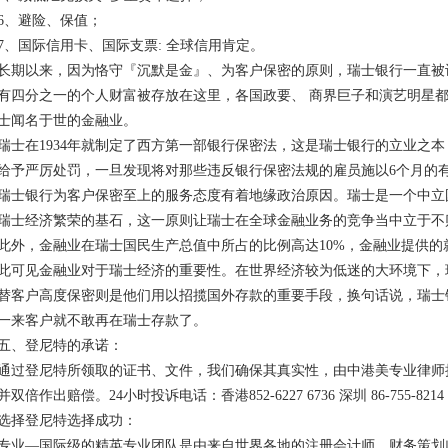
6、避险、保值；
7、国际信用卡、国际支票: 全球信用肯定。
长期以来，因为恪守『沉默是金』、为客户保密的原则，瑞士银行一直被
有四分之一的个人财富被存放在这里，各国政要、 商界巨子和演艺明星
士闻名于世的金融业。
瑞士在1934年就制定了西方第一部银行保密法，这是瑞士银行的立业之
给予严厉处罚，一旦发现将对那些违反银行保密法规的雇员施以6个月的有期
瑞士银行为客户保密至上的服务态度有着地缘政治原因。瑞士是一个中立
瑞士经济繁荣的基石，这一原则让瑞士在全球金融业务的竞争当中立于不
此外，金融业在瑞士国民生产总值中所占的比例高达10%，金融业提供的
此可见金融业对于瑞士经济的重要性。在世界经济较为低迷的大环境下，
替客户高度保密则是他们用以招揽国外存款的重要手段，换句话说，瑞士
一来客户就不敢再在瑞士存款了。
五、登尼特的承诺：
通过登尼特所领取的证书、文件，我们确保其真实性，由中港美专业律师
并双倍作出赔偿。24小时投诉电话：香港852-6227 6736 深圳 86-755-8214 
选择登尼特选择成功：
专业—国际级的精英专业团队是由来自世界各地的注册会计师、财务策划