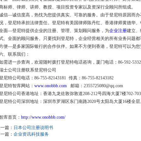
商标师、律师、讲师、教授、项目投资专家以及资深行业顾问所组成。
诚信—诚信度高，热忱为您提供真实、可靠的服务。由于登尼特原因而办
况，登尼特承担法律责任。登尼特有美国律师陈丹红、香港律师黄德华、
全面—登尼特提供企业的注册、管理、策划顾问服务，为
企业注册
建立、
式、全面的顾问服务。只要找到登尼特，企业经营相关的所有业务问题都
方便—是多家国际银行的合作伙伴。如果不方便到香港，登尼特可以为您
六、联系我们：
如需进一步查询，欢迎随时拨打登尼特电话咨询，厦门电话：86-592-5332308，
瑞士公司注册联系登尼特公司
登尼特公司电话：86-755-82143181 传真：86-755-82143182
登尼特智库网站：
www.onobbb.com
邮箱：2355725080@qq.com
登尼特公司香港地址：香港九龙佐敦弥敦道208-212号四海大厦7楼702-70
登尼特公司深圳地址：深圳市罗湖区东门南路2020号太阳岛大厦16楼全层
智库首页：
http://www.onobbb.com/
上一篇：
日本公司注册说明书
下一篇：
企业资讯科技服务