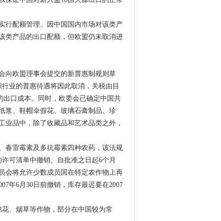
实行配额管理。因中国国内市场对该类产
该类产品的出口配额，但欧盟仍未取消进
委会向欧盟理事会提交的新普惠制规则草
纺织行业的普惠待遇将因此取消，关税由目
元的出口成本。同时，欧委会已确定中国共
、纸浆、鞋帽伞假花、玻璃石膏制品、珍
工业品中，除了收藏品和艺术品类之外，
酯、春雷霉素及多抗霉素四种农药，该法规
品的许可清单中撤销。自批准之日起6个月
员会将允许少数成员国在特定农作物上再
年6月30日前撤销，库存最迟要在2007
棉花、烟草等作物，部分在中国较为常