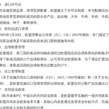
3、进口许可证
为实施贸易监督，管理贸易数量，欧盟建立了许可证制度，并与配额结合
其他世界贸易组织成员的部分农产品，如谷物、大米、牛肉、羊肉、牛奶
植物油、种子、葡萄酒等。
4、纺织品进口管理
2003年1月28日，欧盟理事会公布第（EC）138／2003号规则，专门
括双边磋商及可能采取的具体进口限制措施等内容。
5、边境检查管理
欧盟规定，第三国的食品和动物必须经过欧盟指定的边境检查站的检验才能
准了新成员国的22个边境检查站，认可其符合欧盟标准。为了满足扩盟
查站，使新成员国的边境检查站总数达到37个。
6、出口管理制度
《关于实施共同出口原则的第（EEC）2603／1969号规则》和《关于文化产
则》，是欧盟实施出口贸易管理的法律依据。欧盟仅对少数产品实施出口
7、共同农业政策
《欧共体条约》中提出的共同农业政策，是欧盟最早实施的一项共同政策。
欧盟共同农业政策改革方案，其核心内容是通过改变农业补贴方式，完成
以农民收入补贴为基础的过渡。