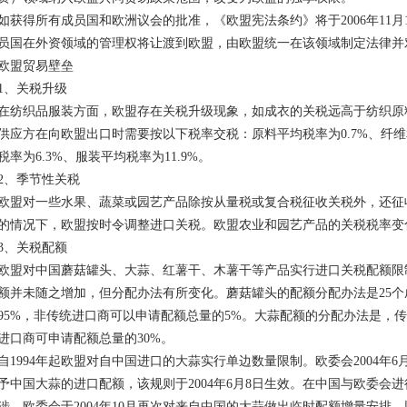
如获得所有成员国和欧洲议会的批准，《欧盟宪法条约》将于2006年11
员国在外资领域的管理权将让渡到欧盟，由欧盟统一在该领域制定法律并
欧盟贸易壁垒
1、关税升级
在纺织品服装方面，欧盟存在关税升级现象，如成衣的关税远高于纺织原
供应方在向欧盟出口时需要按以下税率交税：原料平均税率为0.7%、纤维
税率为6.3%、服装平均税率为11.9%。
2、季节性关税
欧盟对一些水果、蔬菜或园艺产品除按从量税或复合税征收关税外，还征
的情况下，欧盟按时令调整进口关税。欧盟农业和园艺产品的关税税率变
3、关税配额
欧盟对中国蘑菇罐头、大蒜、红薯干、木薯干等产品实行进口关税配额限
额并未随之增加，但分配办法有所变化。蘑菇罐头的配额分配办法是25
95%，非传统进口商可以申请配额总量的5%。大蒜配额的分配办法是，传
进口商可申请配额总量的30%。
自1994年起欧盟对自中国进口的大蒜实行单边数量限制。欧委会2004年6月
予中国大蒜的进口配额，该规则于2004年6月8日生效。在中国与欧委会
涉，欧委会于2004年10月再次对来自中国的大蒜做出临时配额增量安排