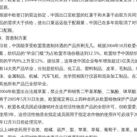
贸易。
根据中欧签订的双边协定，中国出口至欧盟的红薯干和木薯干由双方共同
品的需求大于供给，使出口量远远低于配额量，中国已在多年前取消了对
口配额。
4、普惠制方案
目前，中国能享受欧盟普惠制待遇的产品所剩无几。根据2004年10月欧
案，纺织品的“毕业门槛”为占欧盟市场份额达到12.5%。欧盟给予中国
前的平均9%上升至12%。据估算，这将使中国企业每年增加超过1亿美
有14大类产品毕业，分别是纺织品、化工品、塑料制品、皮革、毛制品
珠、金属制品、机械、汽车飞机、光学照相医疗仪器和混杂加工制品。在
其他所有产品已全部毕业。
2004年欧盟出台法规草案，禁止生产和销售二甲基苯酚、二氯酚、咪草
将于2005年5月31日生效。欧盟规定将以上四种农药从欧盟植物保护产
内，欧盟各成员国必须撤销对含这些活性物质产品的全部许可。但欧盟委
使用3年。这些活性物质在指定成员国用于指定农作物的使用许可必须于2007
年12月31日前处理完毕。
以上4种农药用于谷类、柑橘、葫芦、梨、苹果、草莓、葡萄干、浆果、