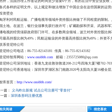
另外，法国办理工作签证的时间至少需要6个月，有的在法中资企业反映
各式各样的证明文件。以上规定和做法增加了中国企业在这些国家的运营
投资壁垒
匈牙利对民航运输、广播电视等领域外资持股比例做了不同程度的限制。
国土地。在波兰，银行业须事先获行政许可；矿藏勘探和开采、武器和军
播电视的经营须获政府部门许可。在多数商业领域，波兰对外资控股比例
司最高持股比例为49%；民航运输业的外资最高持股比例为49%；外资不
联系登尼特公司
登尼特公司电话：86-755-82143181 传真：86-755-82143182
登尼特智库网站：
www.onobbb.com
邮箱：2355725080@qq.com
登尼特公司深圳地址：香港九龙佐敦弥敦道208-212号四海大厦7楼702-70
登尼特公司香港地址：深圳市罗湖区东门南路2020号太阳岛大厦16楼全层
智库首页：
http://www.onobbb.com/
上一篇：
义乌昨出新规 试点公司注册可“零首付”
下一篇：
深圳条形码注册优惠
相关阅读
猜您喜欢