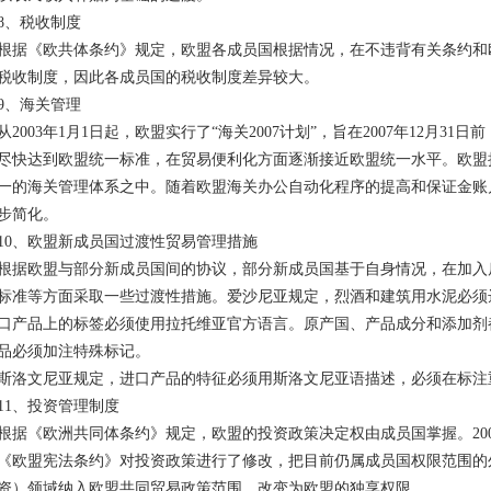
8、税收制度
根据《欧共体条约》规定，欧盟各成员国根据情况，在不违背有关条约和
税收制度，因此各成员国的税收制度差异较大。
9、海关管理
从2003年1月1日起，欧盟实行了“海关2007计划”，旨在2007年12月
尽快达到欧盟统一标准，在贸易便利化方面逐渐接近欧盟统一水平。欧盟
一的海关管理体系之中。随着欧盟海关办公自动化程序的提高和保证金账
步简化。
10、欧盟新成员国过渡性贸易管理措施
根据欧盟与部分新成员国间的协议，部分新成员国基于自身情况，在加入
标准等方面采取一些过渡性措施。爱沙尼亚规定，烈酒和建筑用水泥必须
口产品上的标签必须使用拉托维亚官方语言。原产国、产品成分和添加剂
品必须加注特殊标记。
斯洛文尼亚规定，进口产品的特征必须用斯洛文尼亚语描述，必须在标注
11、投资管理制度
根据《欧洲共同体条约》规定，欧盟的投资政策决定权由成员国掌握。200
《欧盟宪法条约》对投资政策进行了修改，把目前仍属成员国权限范围的
资）领域纳入欧盟共同贸易政策范围，改变为欧盟的独享权限。