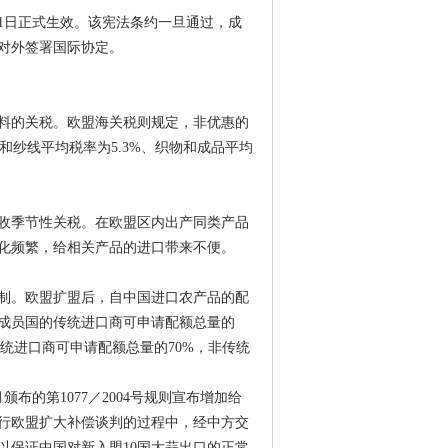
月1日正式生效。该宪法条约一旦通过，成
对外签署国际协定。
料的关税。欧盟海关税则规定，非优惠的
和纱线平均税率为5.3%、织物和成品平均
收季节性关税。在欧盟区内出产同类产品
化频繁，给相关产品的进口带来不便。
制。欧盟扩盟后，自中国进口农产品的配
个成员国的传统进口商可申请配额总量的
统进口商可申请配额总量的70%，非传统
颁布的第1077／2004号规则宣布增加给
进行欧盟扩大补偿谈判的过程中，经中方交
，以保证中国对新入盟10国大蒜出口的正常