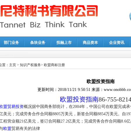
部门业务
条块业务
投融上市
商品资本
企业资讯
报鉴证
|
代理记账
|
深圳公司注销
|
财务顾问
|
税务咨询
位置：
主页
>
知识产权服务
>
欧盟商标注册
欧盟投资指南
更新时间：
2018/11/21 9:50:51
来源：
www.onobbb.c
欧盟投资指南
86-755-821
欧盟贸易投资
概况据中国商务部统计，在2004年，中国公司在欧盟完成承包
亿美元；完成劳务合作合同额8805万美元，新签合同额8854万美元。自1
工程营业额21亿美元，签订合同额27.2亿美元；完成劳务合作合同额8.6亿
与
欧盟
贸易有关的法律