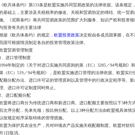
《欧共体条约》第133条是欧盟实施共同贸易政策的法律依据。该条规定
的基础上，主要涉及关税税率的修改、关税和贸易协定的缔结、统一贸易
施。《尼斯条约》将共同贸易政策的范围扩大到服务、知识产权和投资领
与投资有关的主要法律
根据《欧共体条约》的规定，
欧盟投资政策
决定权由各成员国掌握，在不
员国可根据情况制定各自的投资管理政策法律。
欧盟贸易管理制度
1、进口管理制度
1994年制定的《关于对进口实施共同原则的第（EC）3285／94号规
第（EC）519／94号规则》，是欧盟实施进口管理的法律依据。欧盟实
配额分配办法、进口许可证的管理原则以及管理中的行政决定程序等。新
理、进口许可证制度同时终止。
2、进口配额分配
欧盟将进口商分为传统进口商和新进口商。进口配额主要按照以下3种方
后次序分配，先来先领；按比例分配。以上3种分配方法由欧盟视具体情
以按规定程序采取特殊的管理措施。
欧盟为保护其农业生产，共对89项农产品实施关税配额制度。欧盟对纺织和
月1日取消。