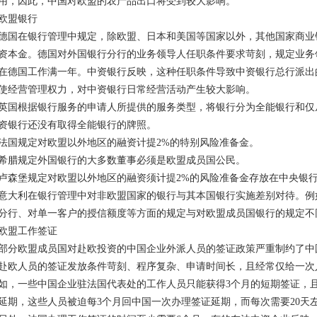
用，因此，中国对欧盟的农产品出口将受到较大影响。
欧盟银行
德国在银行管理中规定，除欧盟、日本和美国等国家以外，其他国家商业
资本金。德国对外国银行分行的业务领导人任职条件要求苛刻，规定业务
在德国工作满一年。中资银行反映，这种任职条件导致中资银行总行派出
使经营管理权力，对中资银行日常经营活动产生较大影响。
英国根据银行服务的申请人所提供的服务类型，将银行分为全能银行和仅
资银行还没有取得全能银行的牌照。
法国规定对欧盟以外地区的融资计提2%的特别风险准备金。
希腊规定外国银行的大多数董事必须是欧盟成员国公民。
卢森堡规定对欧盟以外地区的融资须计提2%的风险准备金存放在中央银
意大利在银行管理中对非欧盟国家的银行与其本国银行实施差别对待。例
分行、对单一客户的授信额度等方面的规定与对欧盟成员国银行的规定不
欧盟工作签证
部分欧盟成员国对赴欧投资的中国企业外派人员的签证政策严重制约了中
赴欧人员的签证发放条件苛刻、程序复杂、申请时间长，且经常仅给一次
如，一些中国企业驻法国代表处的工作人员只能获得3个月的短期签证，
延期，这些人员被迫每3个月回中国一次办理签证延期，而每次需要20天