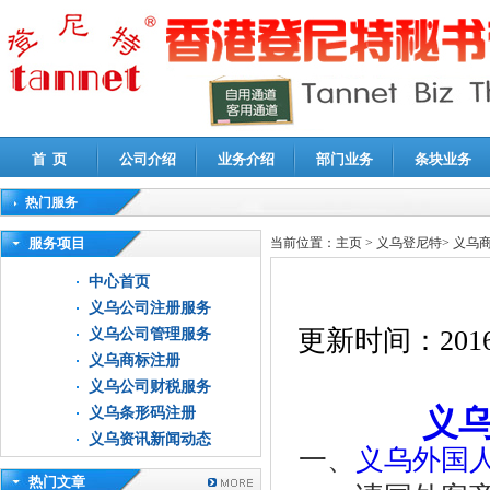
首 页
公司介绍
业务介绍
部门业务
条块业务
热门服务
高新技术企业认定审计
|
企业所得税汇算清缴申报鉴证
|
代理记账
|
深圳公司注销
|
财
服务项目
当前位置：
主页
>
义乌登尼特
>
义乌
中心首页
义乌公司注册服务
更新时间：
2016
义乌公司管理服务
义乌商标注册
义乌公司财税服务
义
义乌条形码注册
义乌资讯新闻动态
一、
义乌外国
热门文章