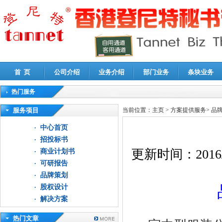
首 页
公司介绍
业务介绍
部门业务
条块业务
热门服务
高新技术企业认定审计
|
企业所得税汇算清缴申报鉴证
|
代理记账
|
深圳公司注销
|
财
服务项目
当前位置：
主页
>
方案提供服务
>
品
中心首页
招投标书
更新时间：
2016
商业计划书
可研报告
品牌策划
股权设计
解决方案
热门文章