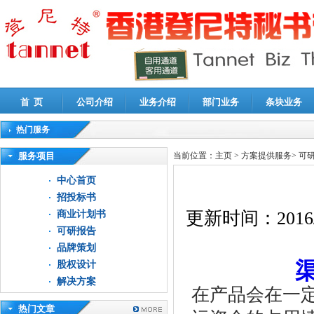
首 页
公司介绍
业务介绍
部门业务
条块业务
热门服务
高新技术企业认定审计
|
企业所得税汇算清缴申报鉴证
|
代理记账
|
深圳公司注销
|
财
服务项目
当前位置：
主页
>
方案提供服务
>
可
中心首页
招投标书
更新时间：
2016
商业计划书
可研报告
品牌策划
股权设计
解决方案
在产品会在一
热门文章