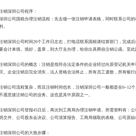
注销深圳公司程序：
深圳公司国税办理注销流程：先去领一张注销申请表格，同时联系公司的
料。
注销深圳公司时间20
个工作日左右，打电话联系国税请结算部门，完成后
要会计来填。填好，盖章，到大厅去办理，给你出具两份注销公函。至此
注销深圳公司的概念：注销是指符合法定条件的企业经过向原登记机关申
灭。企业注销后完全消失，法人资格合法终止，所有员工遣散，所有银行
注销公司流程复杂，而且注销时间也长，注销深圳公司
一般都是在
6~12
个
不愿意接注销公司的业务。这也是其中原因之一。
注销深圳公司
登报
45
日后，再次到工商局办理注销申请。所需资料有：公
明文件、公司股东会决议、公司清算报告、工商局领取的表格、公司原始
注销深圳公司的大致步骤：