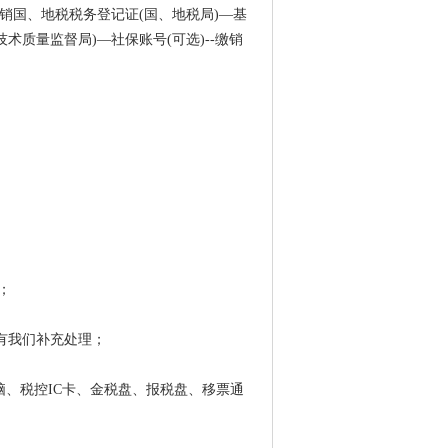
销国、地税税务登记证
(
国、地税局
)
—基
技术质量监督局
)
—社保账号
(
可选
)--
缴销
；
有我们补充处理；
脑、税控
IC
卡、金税盘、报税盘、移票通