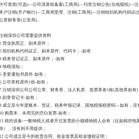
许可资质
(
可选
)
—公司清算组备案
(
工商局
)
—刊登注销公告
(
当地报纸
)
—注
本户注销
(
开户银行
)
—工商局受理、注销
(
工商局
)
—注销组织机构代码证
(
公章财务章
(
公安局
)
。
注销深圳公司需要提供资料
1.
营业执照正、副本原件；
2.
组织机构代码证正、副本原件、代码卡；
-
如有
3.
税务登记证正、副本原件；
-
如有
4.
纳税须知；
5.
变更通知书原件
-
如有；
6.
公司章程原件
1
份
-
如有；
7.
注销深圳公司公司公章、财务章、法人私章、发票章各
1
枚
(
其他章如有
)
8.
刻章登记卡
-
如有；
9.
成立至今年度账本、凭证、税务申报记录、国地税报税密码—如有，没
10.
购票本、未用完的空白发票
-
如有；
11.
税控设备
-
一般纳税人或者开过发票的小规模纳税人会有（比如税控电
等），没有则不用提供；
12.
公司成立至今的租赁合同、租金发票及租金缴税证明；