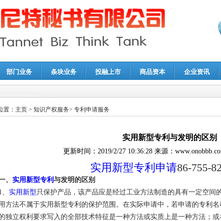
部门业务
条块业务
投融上市
商品资本
企业资讯
报鉴证
|
代理记账
|
深圳公司注销
|
财务顾问
|
税务咨询
位置：
主页
>
知识产权服务
>
专利申请服务
实用新型专利与发明的区别
更新时间：
2019/2/27 10:36:28
来源：
www.onobbb.c
实用新型专利申请
86-755-8
一、
实用新型专利
与发明的区别
1、
实用新型
只保护产品，该产品应是经过工业方法制造的具有一定空间
用方法不属于实用新型专利的保护范围。在实际申请中，若申请的专利名
的独立权利要求写入的全部技术特征是一种方法或实质上是一种方法；或