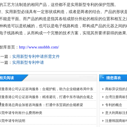
的工艺方法制造的相同产品，这些都不是实用新型专利的保护范围。
2、实用新型必须具有一定形状或构造，或者是两者的结合。产品的形状
不能是平面。而产品的构造是指其各组成部分所处的相应的位置和相互之
种构造可以是机械的，也可以是电子线路构造，即构成产品的元器之间的
电子线路构造，从而构成一个完整的技术方案，实现其所要求获得的效果
智库首页：
http://www.onobbb.com/
上一篇：
实用新型专利申请所需文件
下一篇：
实用新型专利申请
相关阅读
猜您喜欢
阿曼香港公司认证咨询服务：合规护航，助力企业稳健布局中东
商标异议指的
阿曼香港公司公证咨询服务：精准避坑，打通中东市场的合规之
台湾注册商标
路
阿曼香港总商会加签咨询服务：打通中东贸易的合规桥梁
专利的概念
东莞申请专利有什么费用种类
意大利商标注
东莞申请专利说明
注册韩国商标