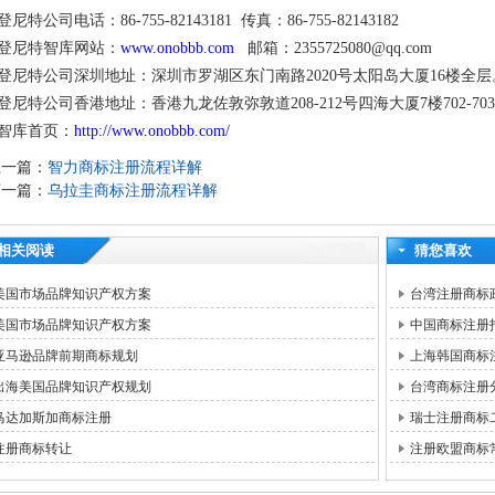
登尼特公司电话：86-755-82143181 传真：86-755-82143182
登尼特智库网站：
www.onobbb.com
邮箱：2355725080@qq.com
登尼特公司深圳地址：深圳市罗湖区东门南路2020号太阳岛大厦16楼全层
登尼特公司香港地址：香港九龙佐敦弥敦道208-212号四海大厦7楼702-70
智库首页：
http://www.onobbb.com/
上一篇：
智力商标注册流程详解
下一篇：
乌拉圭商标注册流程详解
相关阅读
猜您喜欢
美国市场品牌知识产权方案
台湾注册商标
美国市场品牌知识产权方案
中国商标注册
亚马逊品牌前期商标规划
上海韩国商标
出海美国品牌知识产权规划
台湾商标注册
马达加斯加商标注册
瑞士注册商标
注册商标转让
注册欧盟商标