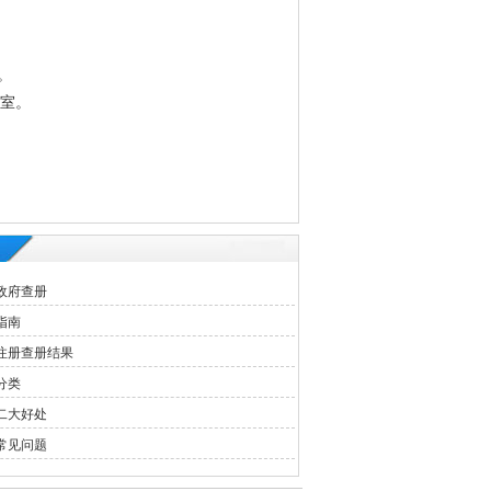
。
3室。
政府查册
指南
注册查册结果
分类
二大好处
常见问题