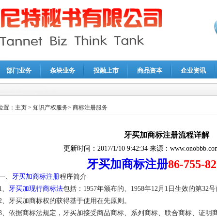
部门业务
条块业务
投融上市
商品资本
企业资讯
报鉴证
|
代理记账
|
深圳公司注销
|
财务顾问
|
税务咨询
位置：
主页
>
知识产权服务
>
商标注册服务
牙买加商标注册流程详解
更新时间：
2017/1/10 9:42:34
来源：
www.onobbb.co
牙买加商标注册
86-755-8
一、
牙买加商标注册
程序简介
1、
牙买加现行商标法
包括：1957年颁布的、1958年12月1日生效的第3
2、牙买加商标权的获得基于使用在先原则。
3、依据商标法规定，牙买加接受商品商标、系列商标、联合商标、证明