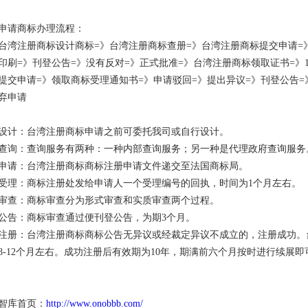
申请商标办理流程：
台湾注册商标
设计商标
=
》
台湾注册商标
查册
=
》
台湾注册商标
提交申请
=
印刷
=
》刊登公告
=
》没有反对
=
》正式批准
=
》
台湾注册商标
领取证书
=
》
提交申请
=
》领取商标受理通知书
=
》申请驳回
=
》提出异议
=
》刊登公告
=
弃申请
设计：台湾注册商标申请之前可委托我司或自行设计。
查询：查询服务有两种：一种内部查询服务；另一种是代理政府查询服务
申请：台湾注册商标商标注册申请文件递交至法国商标局。
受理：商标注册处发给申请人一个受理编号的回执，时间为
1
个月左右。
审查：商标审查分为形式审查和实质审查两个过程。
公告：商标审查通过便刊登公告，为期
3
个月。
注册：台湾注册商标商标公告无异议或经裁定异议不成立的，注册成功。
8-12
个月左右。成功注册后有效期为
10
年，期满前六个月按时进行续展即
智库首页：
http://www.onobbb.com/