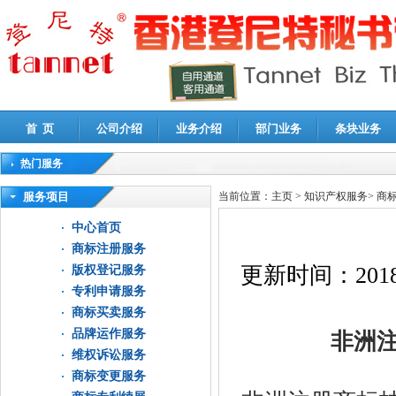
首 页
公司介绍
业务介绍
部门业务
条块业务
热门服务
高新技术企业认定审计
|
企业所得税汇算清缴申报鉴证
|
代理记账
|
深圳公司注销
|
财
服务项目
当前位置：
主页
>
知识产权服务
>
商
中心首页
商标注册服务
更新时间：
2018
版权登记服务
专利申请服务
商标买卖服务
品牌运作服务
非洲注
维权诉讼服务
商标变更服务