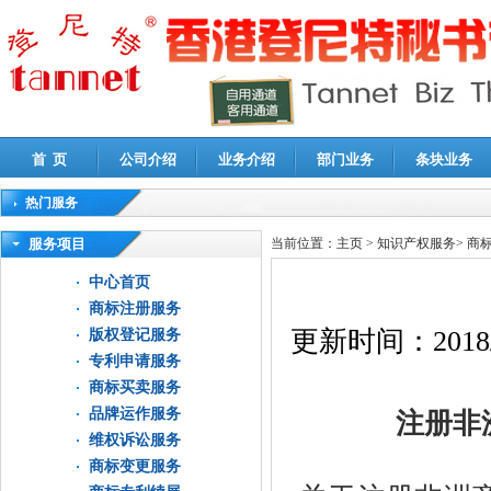
首 页
公司介绍
业务介绍
部门业务
条块业务
热门服务
高新技术企业认定审计
|
企业所得税汇算清缴申报鉴证
|
代理记账
|
深圳公司注销
|
财
服务项目
当前位置：
主页
>
知识产权服务
>
商
中心首页
商标注册服务
更新时间：
2018
版权登记服务
专利申请服务
商标买卖服务
品牌运作服务
注册非洲
维权诉讼服务
商标变更服务