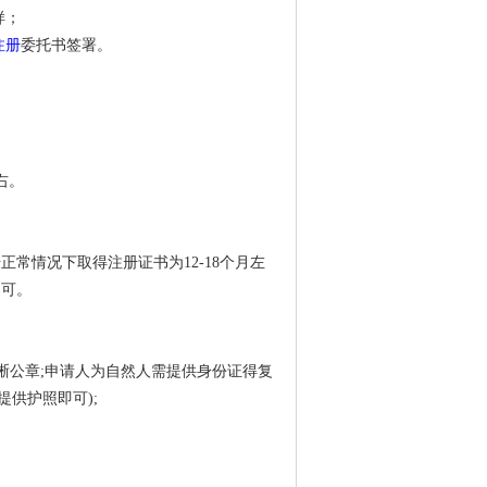
样；
注册
委托书签署。
。
右。
常情况下取得注册证书为12-18个月左
即可。
晰公章;申请人为自然人需提供身份证得复
供护照即可);