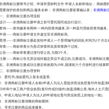
非洲商标注册商号介绍，申请所需材料文件 申请人名称和地址； 商标图
需要保护的类别和商品/服务名称； 非洲商标注册签署确认表；
非洲商标
一、非洲商标注册办理流程
设计——非洲商标注册申请之前可委托我司或自行设计。
查询——查询服务有两种:一种内部查询服务;另一种是代理政府查询服务
申请——商标注册申请文件递交至非洲商标局。
受理——非洲商标注册处发给申请人一个受理编号的回执,时间为2个月左
审查——商标审查分为形式审查和实质审查两个过程。
公告——商标审查通过便刊登公告,为期3个月。
注册——商标公告无异议或经裁定异议不成立的,注册成功。非洲商标注册正
右。非洲商标注册成功注册后有效期为10年,期满前六个月按时进行续展
二、非洲商标注册办理资料
1、委托书,须由委托人签名或盖章;
2、非洲商标注册申请人名称(申请人为法人需提供营业执照复印件加盖清
印件和个体工商户营业执照(复印件或扫描件)加盖清晰公章,海外人士只需提
3、申请人地址(申请人为法人的申请地址需与营业执照上的地址一致);
4、非洲商标注册清晰的商标图样;
5、寻求注册的商品或者服务。