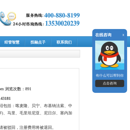
在线咨询
x
经管智慧
投融点子
联系我们
有什么可以帮到你
点击咨询
om
浏览次数：891
3181
绍包括：喀麦隆、贝宁、布基纳法索、中
岸)、马里、毛里坦尼亚、尼日尔、塞内加
请被驳回，注册费用将被退回。