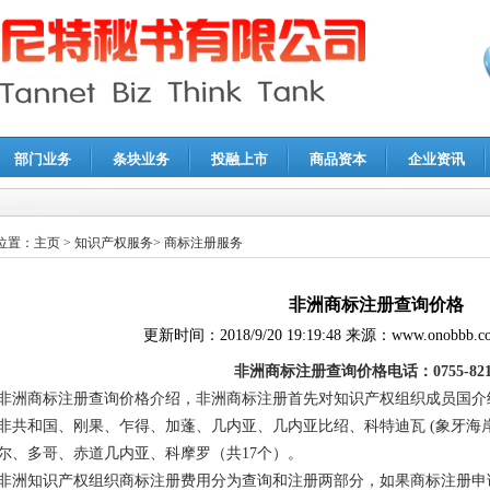
部门业务
条块业务
投融上市
商品资本
企业资讯
报鉴证
|
代理记账
|
深圳公司注销
|
财务顾问
|
税务咨询
位置：
主页
>
知识产权服务
>
商标注册服务
非洲商标注册查询价格
更新时间：
2018/9/20 19:19:48
来源：
www.onobbb.c
非洲商标注册查询价格电话：0755-8214
非洲商标注册查询价格介绍，非洲商标注册首先对知识产权组织成员国介
非共和国、刚果、乍得、加蓬、几内亚、几内亚比绍、科特迪瓦 (象牙海
尔、多哥、赤道几内亚、科摩罗（共17个）。
非洲知识产权组织商标注册费用分为查询和注册两部分，如果商标注册申