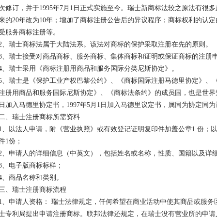
次修订，并于1995年7月1日正式实施至今。瑞士新商标法较之原法有很
来的20年改为10年；增加了商标注册公告后的异议程序；商标权利的认
受服务商标注册等。
2、瑞士商标法属于大陆法系。该法对商标的保护采取注册在先的原则。
3、瑞士接受对商品商标、服务商标、集体商标和证明或保证商标的注册
4、瑞士采用《商标注册用商品和服务国际分类尼斯协定》。
5、瑞士是《保护工业产权巴黎公约》、《商标国际注册马德里协定》、
注册用商品和服务国际尼斯协定》、《商标法条约》的成员国，也是世界知识
日加入马德里协定书，1997年5月1日加入马德里议定书，属同为协定同
二、瑞士注册商标所需资料
1、以法人申请，附《营业执照》或有效登记证明复印件加盖公章1 份；
件1份；
2、申请人的详细信息（中英文），包括姓名或名称，性质、国籍以及详
3、电子版商标标样；
4、商品名称和类别。
三、瑞士注册商标流程
1、申请人资格： 瑞士法律规定，仟何希望在商业活动中使其商品或服务
士专利局提出申请注册商标。联邦法律还规定，在瑞士没有营业所的申请