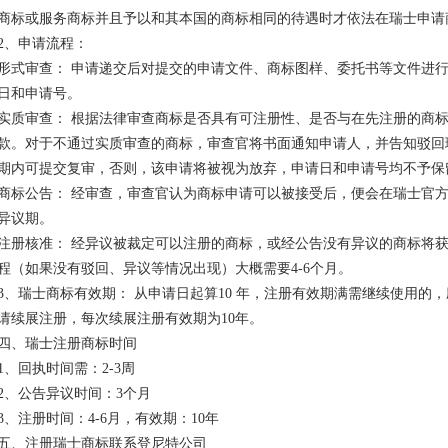
商标或服务商标并且予以和其本国的商标相同的待遇时才依法在瑞士申请
2、申请流程：
形式审查： 申请递交后对提交的申请文件、商标图样、委托书等文件进
日和申请号。
实质审查： 根据法律审查商标是否具有可注册性、是否与在先注册的商
款。对于不通过实质审查的商标，审查官将书面通知申请人，并告知驳回
期内可提交复审，否则，该申请将被视为放弃，申请日和申请号均不予保
商标公告： 经审查，审查官认为商标申请可以被接受后，便会在瑞士官方
异议期。
注册核准： 经异议被裁定可以注册的商标，或经公告没有异议的商标将
程（如果没有驳回、异议等情况出现）大概需要4-6个月。
3、瑞士商标有效期： 从申请日起算10 年，注册有效期满需继续使用的
请续展注册，每次续展注册有效期为10年。
四、瑞士注册商标时间
1、回执时间需：2-3周
2、公告异议时间：3个月
3、注册时间：4-6月，有效期：10年
五、注册瑞士商标联系登尼特公司