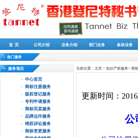
首 页
公司介绍
业务介绍
部门业务
条块业务
热门服务
高新技术企业认定审计
|
企业所得税汇算清缴申报鉴证
|
代理记账
|
深圳公司注销
|
财
服务项目
当前位置：
主页
>
知识产权服务
>
商
中心首页
商标注册服务
更新时间：
2016
版权登记服务
专利申请服务
商标买卖服务
公
品牌运作服务
维权诉讼服务
商标变更服务