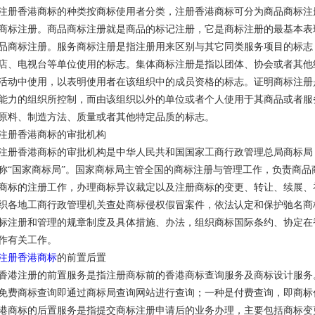
注册香港商标的种类按商标使用者分类，注册香港商标可分为商品商标注
商标注册。商品商标注册就是商品的标记注册，它是商标注册的最基本表
品商标注册。服务商标注册是指注册用来区别与其它同类服务项目的标志
店、电视台等单位使用的标志。集体商标注册是指以团体、协会或者其他
活动中使用，以表明使用者在该组织中的成员资格的标志。证明商标注册
能力的组织所控制，而由该组织以外的单位或者个人使用于其商品或者服
原料、制造方法、质量或者其他特定品质的标志。
注册香港商标的审批机构
注册香港商标的审批机构是中华人民共和国国家工商行政管理总局商标局
称“国家商标局”。国家商标局主管全国的商标注册与管理工作，负责商
商标的注册工作，办理商标异议裁定以及注册商标的变更、转让、续展、
织各地工商行政管理机关查处商标侵权假冒案件，依法认定和保护驰名商
标注册和管理的规章制度及具体措施、办法，组织商标国际条约、协定在
作有关工作。
注册香港商标
的前置后置
香港注册的前置服务是指注册商标前的香港商标查询服务及商标设计服务
免费商标查询即通过商标局查询网站进行查询；一种是付费查询，即商标
港商标的后置服务是指提交商标注册申请后的业务办理，主要包括商标变