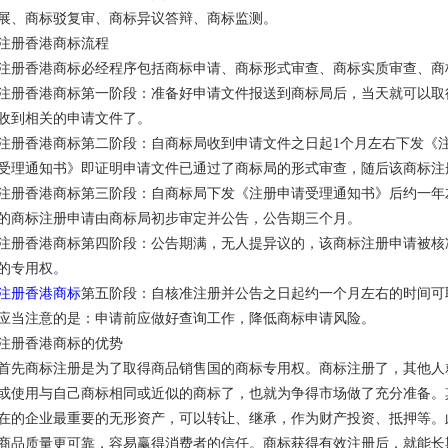
展、商标驳复审、商标异议答辩、商标监测。
注册香港商标流程
注册香港商标必经程序包括商标申请、商标形式审查、商标实质审查、商
注册香港商标第一阶段：准备好申请文件报送到商标局后，当天就可以取
收到相关的申请文件了。
注册香港商标第二阶段：自商标局收到申请文件之日起1个月左右下发《
受理通知书》即证明申请文件已通过了商标局的形式审查，随后该商标注
注册香港商标第三阶段：自商标局下发《注册申请受理通知书》后约一年
的商标注册申请由商标局初步审定并公告，公告期三个月。
注册香港商标第四阶段：公告期满，无人提异议的，该商标注册申请被核
的专用权。
注册香港商标
第五阶段：自核准注册并公告之日起约一个月左右的时间可
应当注意的是：申请前应做好查询工作，降低商标申请风险。
注册香港商标的优势
首先商标注册是为了取得商品销售国的商标专用权。商标注册了，其他人
或使用与自己商标相同或近似的商标了，也就为争得市场做了充分准备。
在的企业最重要的无形资产，可以转让、继承，作为财产投资、抵押等。
商品质量更可靠，容易赢得消费者的信任。商标获得有效注册后，就能长