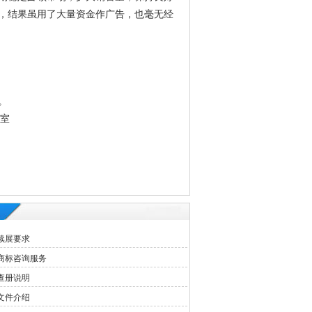
，结果虽用了大量资金作广告，也毫无经
。
3室
续展要求
商标咨询服务
查册说明
文件介绍