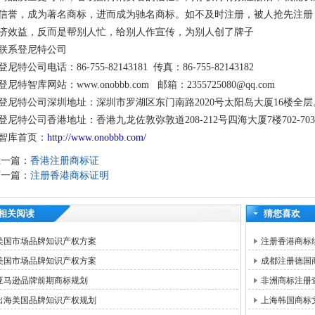
信誉，成为著名商标，进而成为驰名商标。如不及时注册，被人抢先注册
济效益，反而是帮别人忙，给别人作宣传，为别人创了牌子
联系登尼特公司
登尼特公司电话：86-755-82143181 传真：86-755-82143182
登尼特智库网站：www.onobbb.com 邮箱：2355725080@qq.com
登尼特公司深圳地址：深圳市罗湖区东门南路2020号太阳岛大厦16楼全层
登尼特公司香港地址：香港九龙佐敦弥敦道208-212号四海大厦7楼702-70
智库首页：
http://www.onobbb.com/
上一篇：
香港注册商标证
下一篇：
注册香港商标证明
相关阅读
猜您喜欢
美国市场品牌知识产权方案
注册香港商标
美国市场品牌知识产权方案
成都注册德国
亚马逊品牌前期商标规划
非洲商标注册
出海美国品牌知识产权规划
上海韩国商标