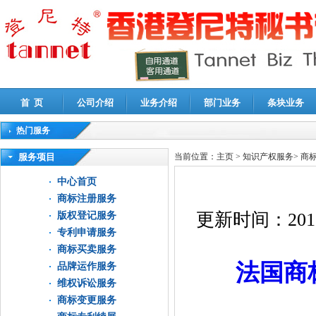
首 页
公司介绍
业务介绍
部门业务
条块业务
热门服务
高新技术企业认定审计
|
企业所得税汇算清缴申报鉴证
|
代理记账
|
深圳公司注销
|
财
服务项目
当前位置：
主页
>
知识产权服务
>
商
中心首页
商标注册服务
更新时间：
201
版权登记服务
专利申请服务
商标买卖服务
法国商
品牌运作服务
维权诉讼服务
商标变更服务