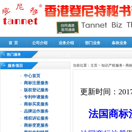
首 页
公司介绍
业务介绍
部门业务
条块业务
热门服务
高新技术企业认定审计
|
企业所得税汇算清缴申报鉴证
|
代理记账
|
深圳公司注销
|
财
服务项目
当前位置：
主页
>
知识产权服务
>
商
中心首页
商标注册服务
更新时间：
2017
版权登记服务
专利申请服务
商标买卖服务
法国商标
品牌运作服务
维权诉讼服务
商标变更服务