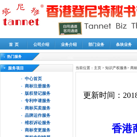
首 页
公司介绍
业务介绍
部门业务
条块业务
热门服务
高新技术企业认定审计
|
企业所得税汇算清缴申报鉴证
|
代理记账
|
深圳公司注销
|
财
服务项目
当前位置：
主页
>
知识产权服务
>
商
中心首页
商标注册服务
更新时间：
2018
版权登记服务
专利申请服务
商标买卖服务
品牌运作服务
维权诉讼服务
香港
商标变更服务