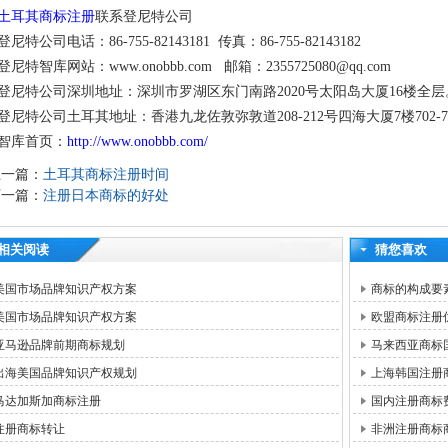
土耳其商标注册
联系登尼特公司
登尼特公司电话：86-755-82143181 传真：86-755-82143182
登尼特智库网站：www.onobbb.com 邮箱：2355725080@qq.com
登尼特公司深圳地址：深圳市罗湖区东门南路2020号太阳岛大厦16楼全层
登尼特公司土耳其地址：香港九龙佐敦弥敦道208-212号四海大厦7楼702-7
智库首页：
http://www.onobbb.com/
上一篇：
土耳其商标注册时间
下一篇：
注册日本商标的好处
相关阅读
猜您喜欢
美国市场品牌知识产权方案
商标的构成要
美国市场品牌知识产权方案
欧盟商标注册
亚马逊品牌前期商标规划
马来西亚商标
出海美国品牌知识产权规划
上海韩国注册
马达加斯加商标注册
国内注册商标
注册商标转让
非洲注册商标