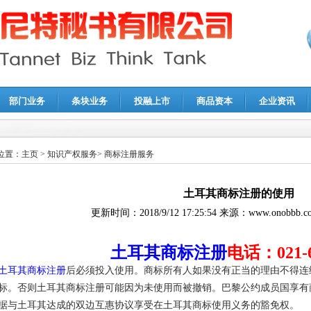
部门业务
条块业务
投融上市
商品资本
企业资讯
报鉴证
|
代理记账
|
深圳公司注销
|
财务顾问
|
税务咨询
位置：
主页
>
知识产权服务
>
商标注册服务
土耳其商标注册的使用
更新时间：
2018/9/12 17:25:54
来源：
www.onobbb.c
土耳其商标注册
电话：021-6
土耳其商标注册
后必须投入使用。商标所有人如果没有正当的理由不得连
标。否则土耳其商标注册可能因为未使用而被撤销。巴黎公约成员国享有
据与土耳其达成的双边互惠协议享受在土耳其商标使用义务的豁免权。